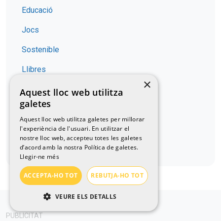
Educació
Jocs
Sostenible
Llibres
×
Salut / Nutrició
Aquest lloc web utilitza
galetes
Gastronomia
Aquest lloc web utilitza galetes per millorar
Descobrir
l'experiència de l'usuari. En utilitzar el
nostre lloc web, accepteu totes les galetes
d’acord amb la nostra Política de galetes.
No t'ho perdis Catalunya
Llegir-ne més
ACCEPTA-HO TOT
REBUTJA-HO TOT
VEURE ELS DETALLS
ESTRICTAMENT NECESSÀRIES
PUBLICITAT