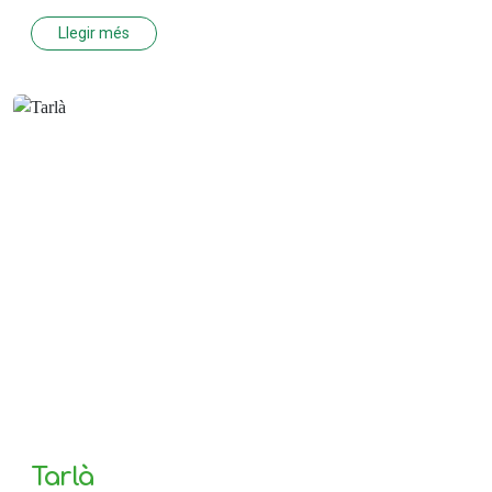
Llegir més
Tarlà