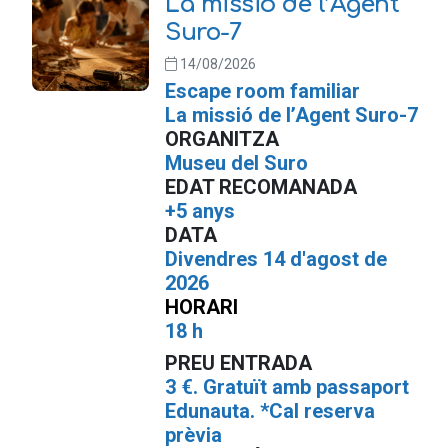
La missió de l’Agent
Suro-7
14/08/2026
Escape room familiar
La missió de l’Agent Suro-7
ORGANITZA
Museu del Suro
EDAT RECOMANADA
+5 anys
DATA
Divendres 14 d'agost de
2026
HORARI
18 h
PREU ENTRADA
3 €. Gratuït amb passaport
Edunauta. *Cal reserva
prèvia