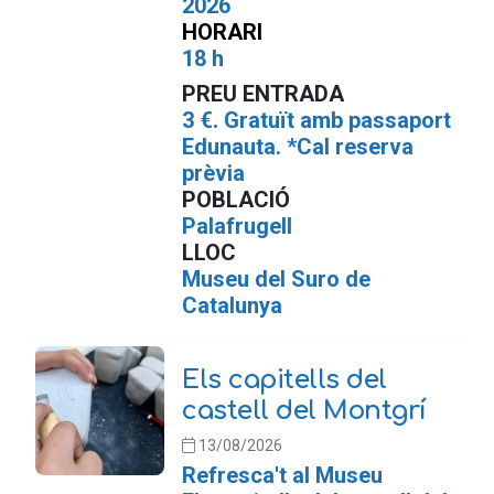
2026
HORARI
18 h
PREU ENTRADA
3 €. Gratuït amb passaport
Edunauta. *Cal reserva
prèvia
POBLACIÓ
Palafrugell
LLOC
Museu del Suro de
Catalunya
Els capitells del
castell del Montgrí
13/08/2026
Refresca't al Museu