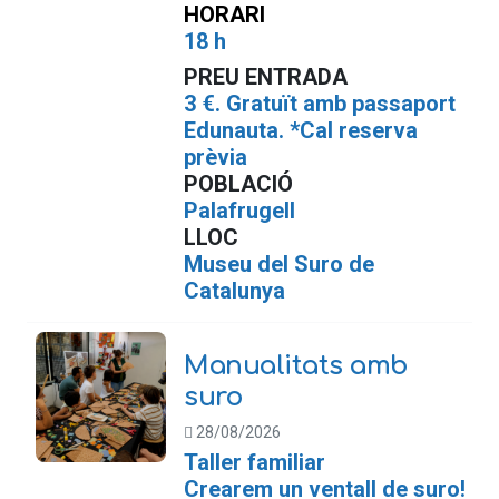
HORARI
18 h
PREU ENTRADA
3 €. Gratuït amb passaport
Edunauta. *Cal reserva
prèvia
POBLACIÓ
Palafrugell
LLOC
Museu del Suro de
Catalunya
Manualitats amb
suro
28/08/2026
Taller familiar
Crearem un ventall de suro!