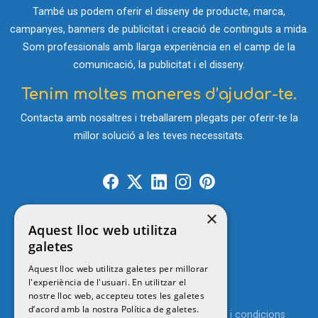
També us podem oferir el disseny de producte, marca,
campanyes, banners de publicitat i creació de continguts a mida.
Som professionals amb llarga experiència en el camp de la
comunicació, la publicitat i el disseny.
Tenim moltes maneres d’ajudar-te.
Contacta amb nosaltres i treballarem plegats per oferir-te la
millor solució a les teves necessitats.
×
Aquest lloc web utilitza
Contacte
galetes
Aquest lloc web utilitza galetes per millorar
l'experiència de l'usuari. En utilitzar el
© 2026
MENUTSGIRONA
nostre lloc web, accepteu totes les galetes
d’acord amb la nostra Política de galetes.
Política de privacitat
Avís legal
Termes i condicions