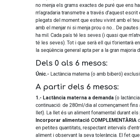
no menja els grams exactes de puré que ens ha
m’agradaria transmetre a través d’aquest escrit 
plegats del moment que esteu vivint amb el teu fi
amb el menjar ni si menja prou o no... De pautes p
ha mil. Cada país té les seves (i quasi que m’atr
té les seves). Tot i que serà ell qui t’orientarà 
la seqüència general apta per a la gran majoria 
Dels 0 als 6 mesos:
Únic.-
Lactància materna (o amb biberó) exclus
A partir dels 6 mesos:
1.- Lactància materna a demanda
(o lactànci
continuació: de 280ml/dia al començament fins
llet). La llet és un aliment fonamental durant e
Incorporar alimentació COMPLEMENTÀRIA
d
en petites quantitats, respectant intervals d’ent
aliment i observant la seva tolerància. El fet qu