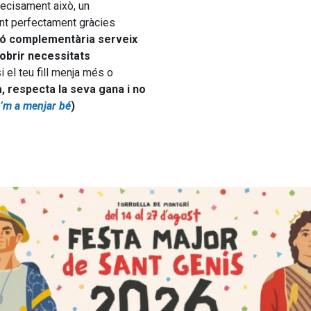
ecisament això, un
nt perfectament gràcies
ió complementària serveix
obrir necessitats
i el teu fill menja més o
, respecta la seva gana i no
’m a menjar bé
)