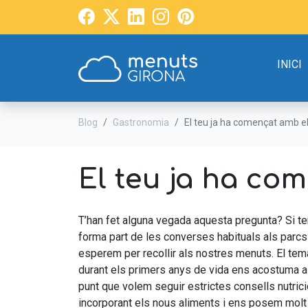
INICI
Blog
Gastronomia
El teu ja ha començat amb e
El teu ja ha co
T’han fet alguna vegada aquesta pregunta? Si tens
forma part de les converses habituals als parcs 
esperem per recollir als nostres menuts. El tem
durant els primers anys de vida ens acostuma a p
punt que volem seguir estrictes consells nutric
incorporant els nous aliments i ens posem molt n