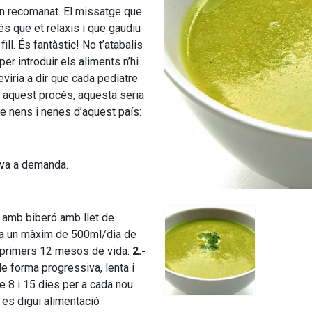
n recomanat. El missatge que
és que et relaxis i que gaudiu
ll. És fantàstic! No t’atabalis
er introduir els aliments n’hi
eviria a dir que cada pediatre
en aquest procés, aquesta seria
de nens i nenes d’aquest país:
iva a demanda.
a amb biberó amb llet de
 a un màxim de 500ml/dia de
ls primers 12 mesos de vida.
2.-
e forma progressiva, lenta i
re 8 i 15 dies per a cada nou
e es digui alimentació