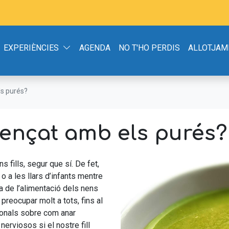
EXPERIÈNCIES
AGENDA
NO T'HO PERDIS
ALLOTJAM
ls purés?
mençat amb els purés?
 fills, segur que sí. De fet,
o a les llars d’infants mentre
a de l’alimentació dels nens
reocupar molt a tots, fins al
ionals sobre com anar
erviosos si el nostre fill