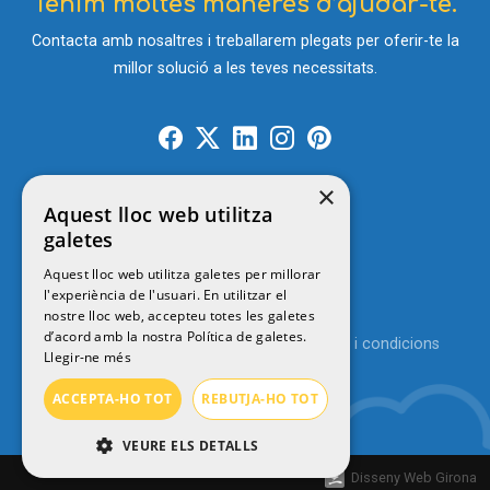
Tenim moltes maneres d’ajudar-te.
Contacta amb nosaltres i treballarem plegats per oferir-te la
millor solució a les teves necessitats.
×
Contacte
Aquest lloc web utilitza
galetes
Aquest lloc web utilitza galetes per millorar
l'experiència de l'usuari. En utilitzar el
© 2026
MENUTSGIRONA
nostre lloc web, accepteu totes les galetes
d’acord amb la nostra Política de galetes.
Política de privacitat
Avís legal
Termes i condicions
Llegir-ne més
Política de cookies
ACCEPTA-HO TOT
REBUTJA-HO TOT
VEURE ELS DETALLS
Disseny Web Girona
ESTRICTAMENT NECESSÀRIES