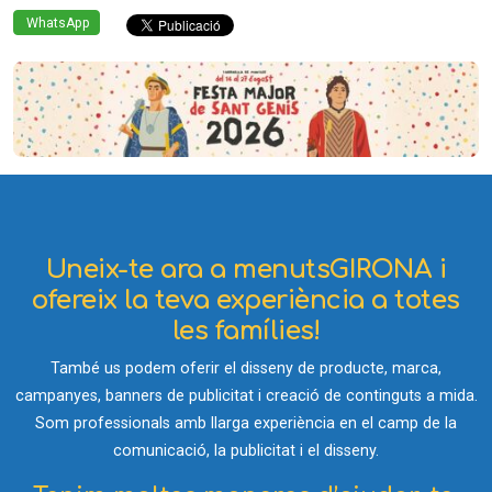
WhatsApp
Uneix-te ara a menutsGIRONA i
ofereix la teva experiència a totes
les famílies!
També us podem oferir el disseny de producte, marca,
campanyes, banners de publicitat i creació de continguts a mida.
Som professionals amb llarga experiència en el camp de la
comunicació, la publicitat i el disseny.