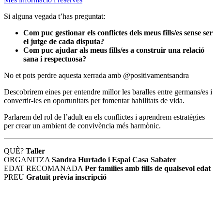
Si alguna vegada t’has preguntat:
Com puc gestionar els conflictes dels meus fills/es sense ser
el jutge de cada disputa?
Com puc ajudar als meus fills/es a construir una relació
sana i respectuosa?
No et pots perdre aquesta xerrada amb @positivamentsandra
Descobrirem eines per entendre millor les baralles entre germans/es i
convertir-les en oportunitats per fomentar habilitats de vida.
Parlarem del rol de l’adult en els conflictes i aprendrem estratègies
per crear un ambient de convivència més harmònic.
QUÈ?
Taller
ORGANITZA
Sandra Hurtado i Espai Casa Sabater
EDAT RECOMANADA
Per famílies amb fills de qualsevol edat
PREU
Gratuït prèvia inscripció