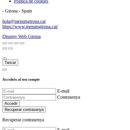
Política de cookies
-
Girona
-
Spain
hola@menutsgirona.cat
https://www.menutsgirona.cat/
Disseny Web Girona
Tancar
Accedeix al teu compte
E-mail
Contrasenya
Accedir
Recuperar contrasenya
Recuperar contrasenya
E-mail