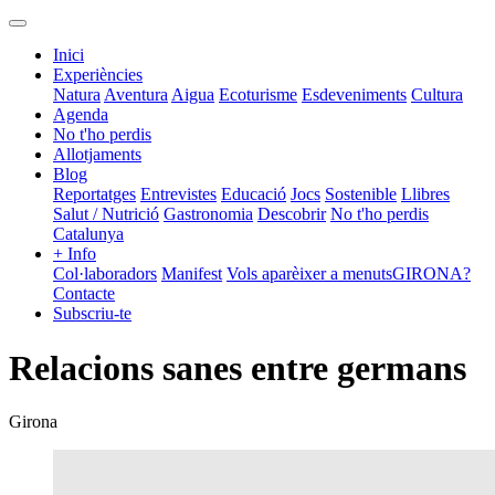
Inici
Experiències
Natura
Aventura
Aigua
Ecoturisme
Esdeveniments
Cultura
Agenda
No t'ho perdis
Allotjaments
Blog
Reportatges
Entrevistes
Educació
Jocs
Sostenible
Llibres
Salut / Nutrició
Gastronomia
Descobrir
No t'ho perdis
Catalunya
+ Info
Col·laboradors
Manifest
Vols aparèixer a menutsGIRONA?
Contacte
Subscriu-te
Relacions sanes entre germans
Girona