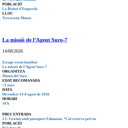
POBLACIÓ
La Bisbal d'Empordà
LLOC
T
erracotta Museu
La missió de l’Agent Suro-7
14/08/2026
Escape room familiar
La missió de l’Agent Suro-7
ORGANITZA
Museu del Suro
EDAT RECOMANADA
+5 anys
DATA
Divendres 14 d'agost de 2026
HORARI
18 h
PREU ENTRADA
3 €. Gratuït amb passaport Edunauta. *Cal reserva prèvia
POBLACIÓ
Palafrugell