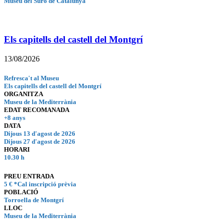
Museu del Suro de Catalunya
Els capitells del castell del Montgrí
13/08/2026
Refresca't al Museu
Els capitells del castell del Montgrí
ORGANITZA
Museu de la Mediterrània
EDAT RECOMANADA
+8 anys
DATA
Dijous 13 d'agost de 2026
Dijous 27 d'agost de 2026
HORARI
10.30 h
PREU ENTRADA
5 € *Cal inscripció prèvia
POBLACIÓ
Torroella de Montgrí
LLOC
Museu de la Mediterrània