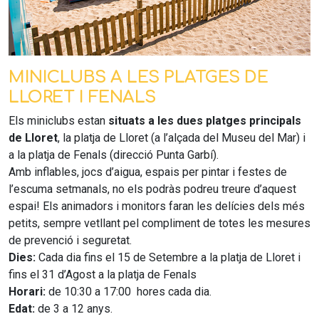
MINICLUBS A LES PLATGES DE
LLORET I FENALS
Els miniclubs estan
situats a les dues platges principals
de Lloret
, la platja de Lloret (a l’alçada del Museu del Mar) i
a la platja de Fenals (direcció Punta Garbí).
Amb inflables, jocs d’aigua, espais per pintar i festes de
l’escuma setmanals, no els podràs podreu treure d’aquest
espai! Els animadors i monitors faran les delícies dels més
petits, sempre vetllant pel compliment de totes les mesures
de prevenció i seguretat.
Dies:
Cada dia fins el 15 de Setembre a la platja de Lloret i
fins el 31 d’Agost a la platja de Fenals
Horari:
de 10:30 a 17:00 hores cada dia.
Edat:
de 3 a 12 anys.