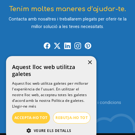
Tenim moltes maneres d’ajudar-te.
Contacta amb nosaltres i treballarem plegats per oferir-te la
millor solució a les teves necessitats.
×
Aquest lloc web utilitza
Contacte
galetes
Aquest lloc web utilitza galetes per millorar
l'experiència de l'usuari. En utilitzar el
© 2026
MENUTSGIRONA
nostre lloc web, accepteu totes les galetes
d’acord amb la nostra Política de galetes.
Política de privacitat
Avís legal
Termes i condicions
Llegir-ne més
Política de cookies
ACCEPTA-HO TOT
REBUTJA-HO TOT
VEURE ELS DETALLS