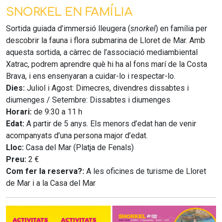
SNORKEL EN FAMÍLIA
Sortida guiada d’immersió lleugera (
snorkel
) en família per
descobrir la fauna i flora submarina de Lloret de Mar. Amb
aquesta sortida, a càrrec de l’associació mediambiental
Xatrac, podrem aprendre què hi ha al fons marí de la Costa
Brava, i ens ensenyaran a cuidar-lo i respectar-lo.
Dies:
Juliol i Agost: Dimecres, divendres dissabtes i
diumenges / Setembre: Dissabtes i diumenges
Horari:
de 9:30 a 11 h
Edat:
A partir de 5 anys. Els menors d’edat han de venir
acompanyats d’una persona major d’edat.
Lloc:
Casa del Mar (Platja de Fenals)
Preu:
2 €
Com fer la reserva?:
A les oficines de turisme de Lloret
de Mar i a la Casa del Mar