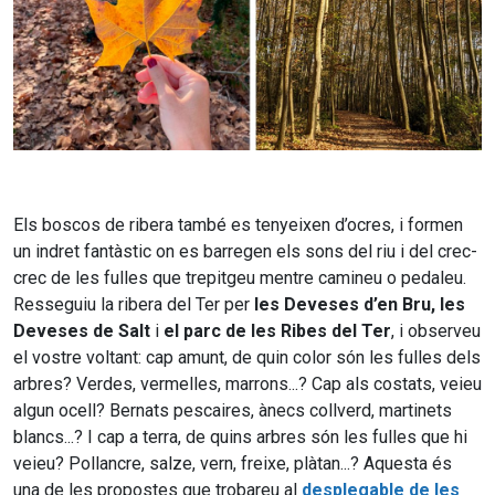
Els boscos de ribera també es tenyeixen d’ocres, i formen
un indret fantàstic on es barregen els sons del riu i del crec-
crec de les fulles que trepitgeu mentre camineu o pedaleu.
Resseguiu la ribera del Ter per
les Deveses d’en Bru, les
Deveses de Salt
i
el parc de les Ribes del Ter
, i observeu
el vostre voltant: cap amunt, de quin color són les fulles dels
arbres? Verdes, vermelles, marrons...? Cap als costats, veieu
algun ocell? Bernats pescaires, ànecs collverd, martinets
blancs...? I cap a terra, de quins arbres són les fulles que hi
veieu? Pollancre, salze, vern, freixe, plàtan...? Aquesta és
una de les propostes que trobareu al
desplegable de les