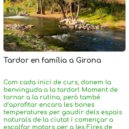
Tardor en família a Girona
Com cada inici de curs, donem la
benvinguda a la tardor! Moment de
tornar a la rutina, però també
d’aprofitar encara les bones
temperatures per gaudir dels espais
naturals de la ciutat i començar a
escalfar motors per a les Fires de