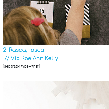
2. Rasca, rasca
// Via Rae Ann Kelly
[separator type="thin"]