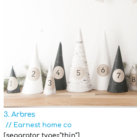
3. Arbres
// Earnest home co
[separator type="thin"]