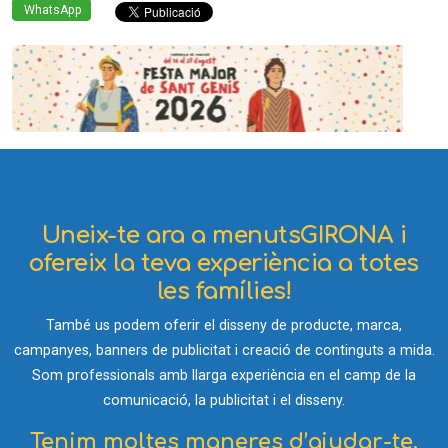
WhatsApp
Uneix-te ara a menutsGIRONA i
ofereix la teva experiència a totes
les famílies!
També us podem oferir el disseny de producte, marca,
campanyes, banners de publicitat i creació de continguts a mida.
Som professionals amb llarga experiència en el camp de la
comunicació, la publicitat i el disseny.
Tenim moltes maneres d’ajudar-te.