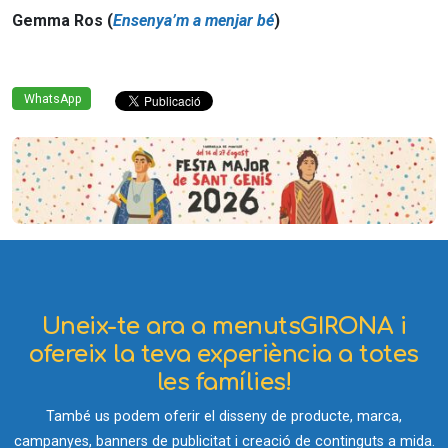
Gemma Ros (
Ensenya’m a menjar bé
)
WhatsApp
Uneix-te ara a menutsGIRONA i
ofereix la teva experiència a totes
les famílies!
També us podem oferir el disseny de producte, marca,
campanyes, banners de publicitat i creació de continguts a mida.