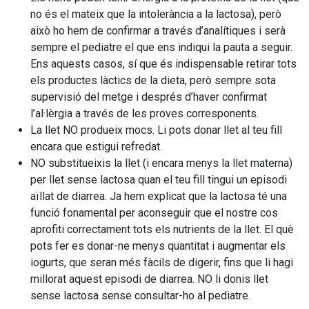
no és el mateix que la intolerància a la lactosa), però
això ho hem de confirmar a través d’analítiques i serà
sempre el pediatre el que ens indiqui la pauta a seguir.
Ens aquests casos, sí que és indispensable retirar tots
els productes làctics de la dieta, però sempre sota
supervisió del metge i després d’haver confirmat
l’al·lèrgia a través de les proves corresponents.
La llet NO produeix mocs. Li pots donar llet al teu fill
encara que estigui refredat.
NO substitueixis la llet (i encara menys la llet materna)
per llet sense lactosa quan el teu fill tingui un episodi
aïllat de diarrea. Ja hem explicat que la lactosa té una
funció fonamental per aconseguir que el nostre cos
aprofiti correctament tots els nutrients de la llet. El què
pots fer es donar-ne menys quantitat i augmentar els
iogurts, que seran més fàcils de digerir, fins que li hagi
millorat aquest episodi de diarrea. NO li donis llet
sense lactosa sense consultar-ho al pediatre.