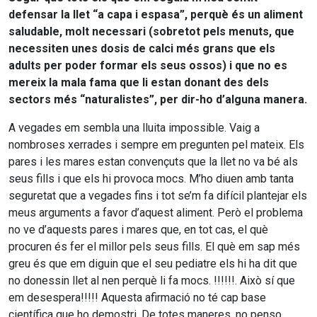
defensar la llet “a capa i espasa”, perquè és un aliment
saludable, molt necessari (sobretot pels menuts, que
necessiten unes dosis de calci més grans que els
adults per poder formar els seus ossos) i que no es
mereix la mala fama que li estan donant des dels
sectors més “naturalistes”, per dir-ho d’alguna manera.
A vegades em sembla una lluita impossible. Vaig a
nombroses xerrades i sempre em pregunten pel mateix. Els
pares i les mares estan convençuts que la llet no va bé als
seus fills i que els hi provoca mocs. M’ho diuen amb tanta
seguretat que a vegades fins i tot se’m fa difícil plantejar els
meus arguments a favor d’aquest aliment. Però el problema
no ve d’aquests pares i mares que, en tot cas, el què
procuren és fer el millor pels seus fills. El què em sap més
greu és que em diguin que el seu pediatre els hi ha dit que
no donessin llet al nen perquè li fa mocs. !!!!!!. Això sí que
em desespera!!!!! Aquesta afirmació no té cap base
científica que ho demostri. De totes maneres, no penso