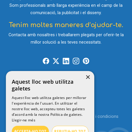
Som professionals amb llarga experiència en el camp de la
comunicació, la publicitat i el disseny.
Tenim moltes maneres d’ajudar-te.
Contacta amb nosaltres i treballarem plegats per oferir-te la
millor solució a les teves necessitats.
×
Contacte
Aquest lloc web utilitza
galetes
Aquest lloc web utilitza galetes per millorar
l'experiència de l'usuari. En utilitzar el
© 2026
MENUTSGIRONA
nostre lloc web, accepteu totes les galetes
d’acord amb la nostra Política de galetes.
Política de privacitat
Avís legal
Termes i condicions
Llegir-ne més
Política de cookies
ACCEPTA-HO TOT
REBUTJA-HO TOT