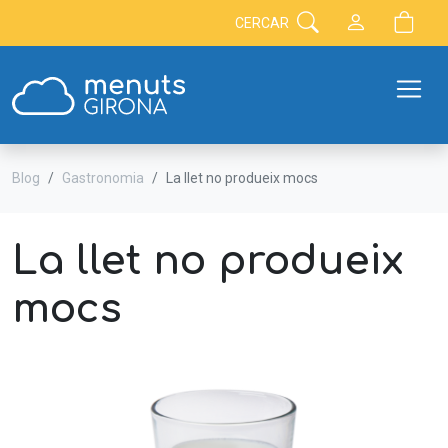
CERCAR
Blog
Gastronomia
La llet no produeix mocs
La llet no produeix
mocs