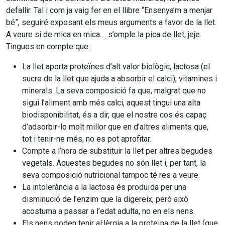
defallir. Tal i com ja vaig fer en el llibre “Ensenya’m a menjar
bé”, seguiré exposant els meus arguments a favor de la llet.
A veure si de mica en mica.... s’omple la pica de llet, jeje.
Tingues en compte que:
La llet aporta proteïnes d’alt valor biològic, lactosa (el
sucre de la llet que ajuda a absorbir el calci), vitamines i
minerals. La seva composició fa que, malgrat que no
sigui l’aliment amb més calci, aquest tingui una alta
biodisponibilitat, és a dir, que el nostre cos és capaç
d’adsorbir-lo molt millor que en d’altres aliments que,
tot i tenir-ne més, no es pot aprofitar.
Compte a l’hora de substituir la llet per altres begudes
vegetals. Aquestes begudes no són llet i, per tant, la
seva composició nutricional tampoc té res a veure.
La intolerància a la lactosa és produïda per una
disminució de l’enzim que la digereix, però això
acostuma a passar a l’edat adulta, no en els nens.
Els nens poden tenir al·lèrgia a la proteïna de la llet (que