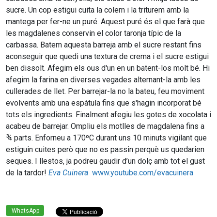
sucre.
Un cop estigui cuita la colem i la triturem amb la
mantega per fer-ne un puré. Aquest puré és el que farà que
les magdalenes conservin el color taronja típic de la
carbassa. Batem aquesta barreja amb el sucre restant fins
aconseguir que quedi una textura de crema i el sucre estigui
ben dissolt. Afegim els ous d'un en un batent-los molt bé. Hi
afegim la farina en diverses vegades alternant-la amb les
cullerades de llet. Per barrejar-la no la bateu, feu moviment
evolvents amb una espàtula fins que s'hagin incorporat bé
tots els ingredients. Finalment afegiu les gotes de xocolata i
acabeu de barrejar. Ompliu els motlles de magdalena fins a
¾ parts. Enforneu a 170ºC durant uns 10 minuts vigilant que
estiguin cuites però que no es passin perquè us quedarien
seques. I llestos, ja podreu gaudir d’un dolç amb tot el gust
de la tardor!
Eva Cuinera
www.youtube.com/evacuinera
WhatsApp