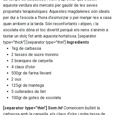
aquesta verdura als mercats per gaudir de les seves
propietats terapèutiques. Aquestes magdalenes són ideals
per dur a l’escola a l’hora d’esmorzar o per menjar-les a casa
quan arribem a la tarda. Són reconfortants i atipen, i la
xocolata els dóna el toc divertit perquè els nens s’animin a
tastar un dolç fet amb aquesta hortalissa. [separator
type="thick"] [separator type="thin"]
Ingredients
1kg de carbassa
2 tasses de sucre moreno
2 branques de canyella
4 claus d'olor
500gr de farina llevant
2 ous
125gr de mantega
5 cullerades de llet
100gr de gotes de xocolata
[separator type="thin"]
Som-hi!
Comencem bullint la
carbassa amb la canyella, els claus d'olor i mitja tassa de