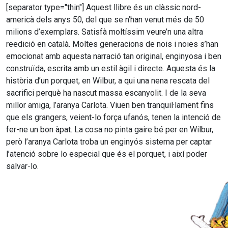
[separator type="thin"] Aquest llibre és un clàssic nord-
americà dels anys 50, del que se n’han venut més de 50
milions d’exemplars. Satisfà moltíssim veure’n una altra
reedició en català. Moltes generacions de nois i noies s’han
emocionat amb aquesta narració tan original, enginyosa i ben
construïda, escrita amb un estil àgil i directe. Aquesta és la
història d’un porquet, en Wilbur, a qui una nena rescata del
sacrifici perquè ha nascut massa escanyolit. I de la seva
millor amiga, l’aranya Carlota. Viuen ben tranquil·lament fins
que els grangers, veient-lo força ufanós, tenen la intenció de
fer-ne un bon àpat. La cosa no pinta gaire bé per en Wilbur,
però l’aranya Carlota troba un enginyós sistema per captar
l’atenció sobre lo especial que és el porquet, i així poder
salvar-lo.