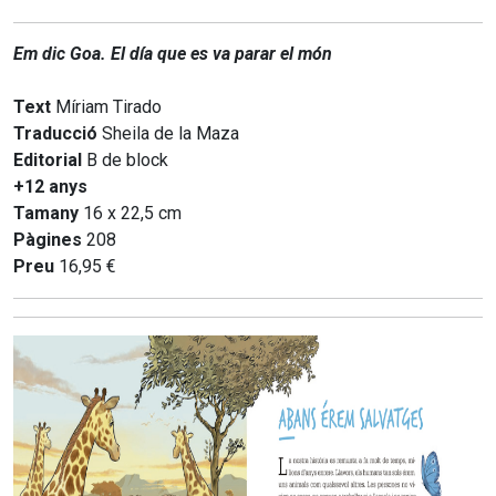
Em dic Goa. El día que es va parar el món
Text
Míriam Tirado
Traducció
Sheila de la Maza
Editorial
B de block
+12 anys
Tamany
16 x 22,5 cm
Pàgines
208
Preu
16,95 €