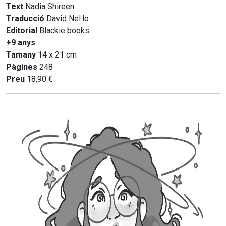
Text
Nadia Shireen
Traducció
David Nel·lo
Editorial
Blackie books
+9 anys
Tamany
14 x 21 cm
Pàgines
248
Preu
18,90 €