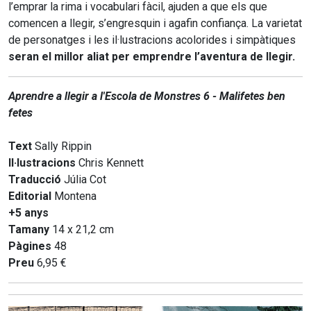
l’emprar la rima i vocabulari fàcil, ajuden a que els que
comencen a llegir, s’engresquin i agafin confiança. La varietat
de personatges i les il·lustracions acolorides i simpàtiques
seran el millor aliat per emprendre l’aventura de llegir.
Aprendre a llegir a l'Escola de Monstres 6 - Malifetes ben
fetes
Text
Sally Rippin
Il·lustracions
Chris Kennett
Traducció
Júlia Cot
Editorial
Montena
+5 anys
Tamany
14 x 21,2 cm
Pàgines
48
Preu
6,95 €