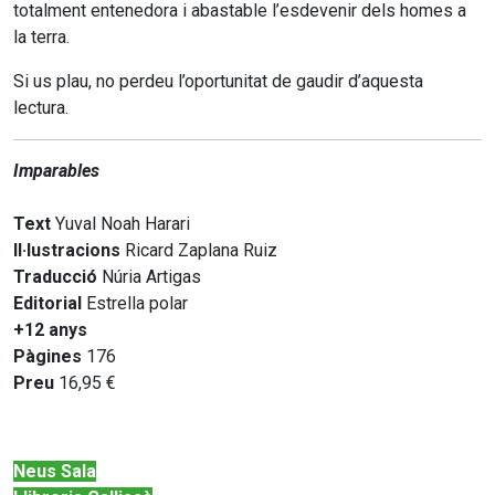
totalment entenedora i abastable l’esdevenir dels homes a
la terra.
Si us plau, no perdeu l’oportunitat de gaudir d’aquesta
lectura.
Imparables
Text
Yuval Noah Harari
Il·lustracions
Ricard Zaplana Ruiz
Traducció
Núria Artigas
Editorial
Estrella polar
+12 anys
Pàgines
176
Preu
16,95 €
Neus Sala