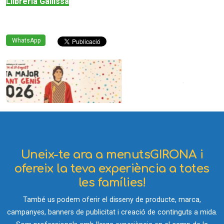
Llibreria Gallissà
WhatsApp
Uneix-te ara a menutsGIRONA i
ofereix la teva experiència a totes
les famílies!
També us podem oferir el disseny de producte, marca,
campanyes, banners de publicitat i creació de continguts a mida.