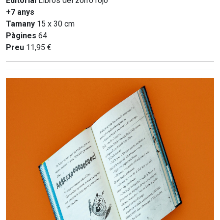
Editorial
Libros del zorro rojo
+7 anys
Tamany
15 x 30 cm
Pàgines
64
Preu
11,95 €