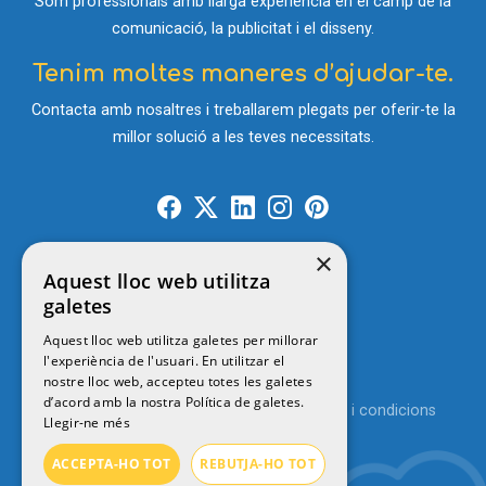
Som professionals amb llarga experiència en el camp de la
comunicació, la publicitat i el disseny.
Tenim moltes maneres d’ajudar-te.
Contacta amb nosaltres i treballarem plegats per oferir-te la
millor solució a les teves necessitats.
×
Aquest lloc web utilitza
Contacte
galetes
Aquest lloc web utilitza galetes per millorar
l'experiència de l'usuari. En utilitzar el
© 2026
MENUTSGIRONA
nostre lloc web, accepteu totes les galetes
d’acord amb la nostra Política de galetes.
Política de privacitat
Avís legal
Termes i condicions
Llegir-ne més
Política de cookies
ACCEPTA-HO TOT
REBUTJA-HO TOT