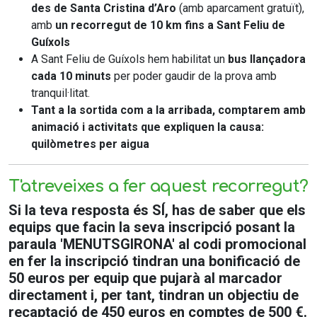
des de Santa Cristina d’Aro
(amb aparcament gratuït),
amb
un recorregut de 10 km fins a Sant Feliu de
Guíxols
A Sant Feliu de Guíxols hem habilitat un
bus llançadora
cada 10 minuts
per poder gaudir de la prova amb
tranquil·litat.
Tant a la sortida com a la arribada, comptarem amb
animació i activitats que expliquen la causa:
quilòmetres per aigua
T'atreveixes a fer aquest recorregut?
Si la teva resposta és SÍ, has de saber que els
equips que facin la seva inscripció posant la
paraula '
MENUTSGIRONA
' al codi promocional
en fer la inscripció tindran
una bonificació de
50 euros
per equip que pujarà al marcador
directament i, per tant, tindran un objectiu de
recaptació de 450 euros en comptes de 500 €.