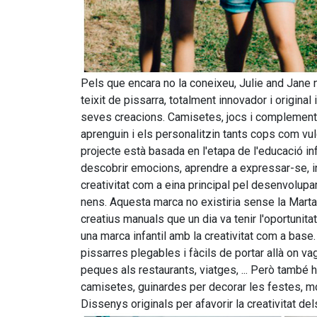
Pels que encara no la coneixeu, Julie and Jane 
teixit de pissarra, totalment innovador i original
seves creacions. Camisetes, jocs i complements
aprenguin i els personalitzin tants cops com vulg
projecte està basada en l'etapa de l'educació inf
descobrir emocions, aprendre a expressar-se, inter
creativitat com a eina principal pel desenvolupa
nens. Aquesta marca no existiria sense la Marta
creatius manuals que un dia va tenir l'oportunitat
una marca infantil amb la creativitat com a base.
pissarres plegables i fàcils de portar allà on vag
peques als restaurants, viatges, ... Però també hi
camisetes, guinardes per decorar les festes, m
Dissenys originals per afavorir la creativitat de