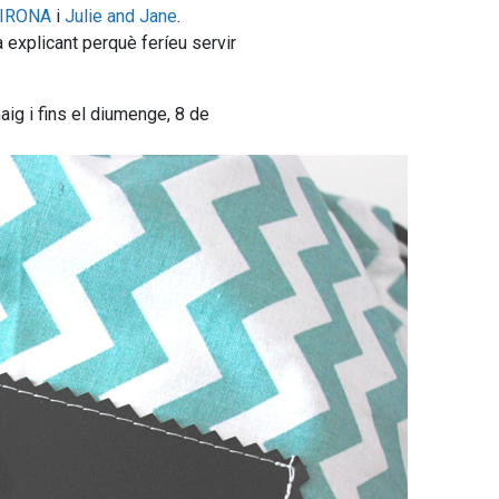
GIRONA
i
Julie and Jane
.
explicant perquè feríeu servir
aig i fins el diumenge, 8 de