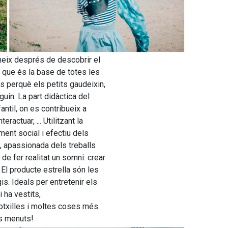
neix després de descobrir el
 i que és la base de totes les
 perquè els petits gaudeixin,
uin. La part didàctica del
antil, on es contribueix a
actuar, ... Utilitzant la
ment social i efectiu dels
, apassionada dels treballs
 de fer realitat un somni: crear
 El producte estrella són les
is. Ideals per entretenir els
 ha vestits,
otxilles i moltes coses més.
ls menuts!