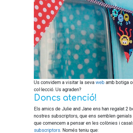
Us convidem a visitar la seva
web
amb botiga on
col·lecció. Us agraden?
Doncs atenció!
Els amics de Julie and Jane ens han regalat 2 b
nostres subscriptors, que ens semblen genials i
que comencem a pensar en les colònies i casals 
subscriptors
. Només teniu que: