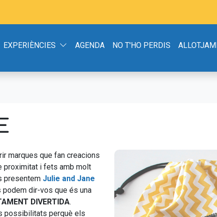
EXPERIÈNCIES
AGENDA
NO T'HO PERDIS
ALLOTJAM
E
ir marques que fan creacions
e proximitat i fets amb molt
us presentem
Julie and Jane
ts podem dir-vos que és una
ITAMENT DIVERTIDA
.
s possibilitats perquè els