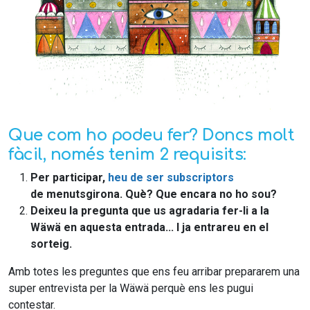
Que com ho podeu fer? Doncs molt
fàcil, només tenim 2 requisits:
Per participar,
heu de ser subscriptors
de menutsgirona. Què? Que encara no ho sou?
Deixeu la pregunta que us agradaria fer-li a la
Wäwä en aquesta entrada... I ja entrareu en el
sorteig.
Amb totes les preguntes que ens feu arribar prepararem una
super entrevista per la Wäwä perquè ens les pugui
contestar.