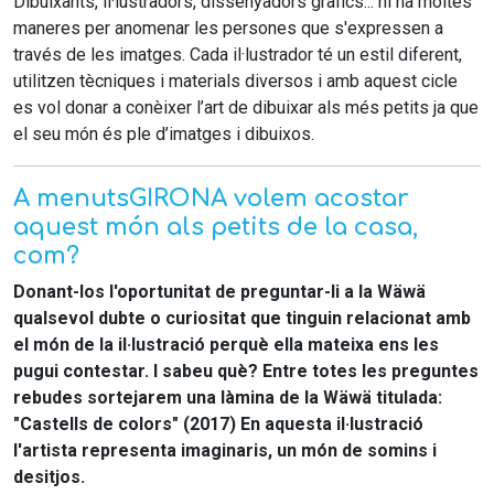
Dibuixants, il·lustradors, dissenyadors gràfics... hi ha moltes
maneres per anomenar les persones que s'expressen a
través de les imatges. Cada il·lustrador té un estil diferent,
utilitzen tècniques i materials diversos i amb aquest cicle
es vol donar a conèixer l’art de dibuixar als més petits ja que
el seu món és ple d’imatges i dibuixos.
A menutsGIRONA volem acostar
aquest món als petits de la casa,
com?
Donant-los l'oportunitat de preguntar-li a la Wäwä
qualsevol dubte o curiositat que tinguin relacionat amb
el món de la il·lustració perquè ella mateixa ens les
pugui contestar. I sabeu què? Entre totes les preguntes
rebudes sortejarem una làmina de la Wäwä titulada:
"Castells de colors" (2017) En aquesta il·lustració
l'artista representa imaginaris, un món de somins i
desitjos.