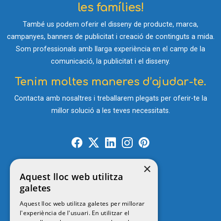
les famílies!
També us podem oferir el disseny de producte, marca,
campanyes, banners de publicitat i creació de continguts a mida.
Som professionals amb llarga experiència en el camp de la
comunicació, la publicitat i el disseny.
Tenim moltes maneres d’ajudar-te.
Contacta amb nosaltres i treballarem plegats per oferir-te la
millor solució a les teves necessitats.
×
Aquest lloc web utilitza
Contacte
galetes
Aquest lloc web utilitza galetes per millorar
l'experiència de l'usuari. En utilitzar el
© 2026
MENUTSGIRONA