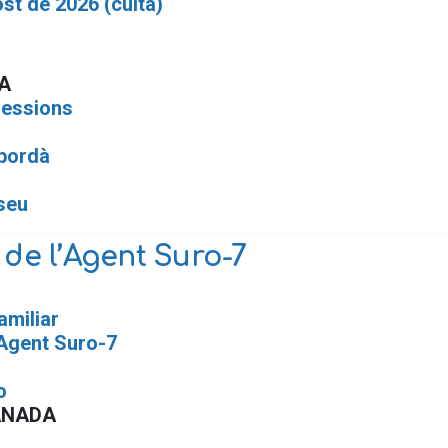
st de 2026 (cuita)
A
sessions
mpordà
seu
 de l’Agent Suro-7
amiliar
’Agent Suro-7
o
ANADA