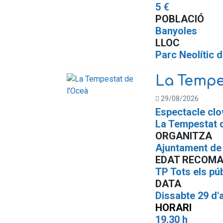
5 €
POBLACIÓ
Banyoles
LLOC
Parc Neolític 
La Tempe
29/08/2026
Espectacle cl
La Tempestat 
ORGANITZA
Ajuntament de 
EDAT RECOM
TP Tots els pú
DATA
Dissabte 29 d'
HORARI
19.30 h