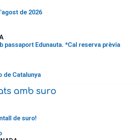
'agost de 2026
A
mb passaport Edunauta. *Cal reserva prèvia
o de Catalunya
ats amb suro
tall de suro!
o