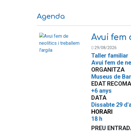
Agenda
Avui fem d
29/08/2026
Taller familiar
Avui fem de neo
ORGANITZA
Museus de Ba
EDAT RECOM
+6 anys
DATA
Dissabte 29 d'
HORARI
18 h
PREU ENTRAD