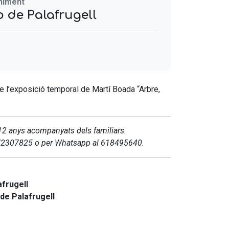
eniment
 de Palafrugell
n de l’exposició temporal de Martí Boada “Arbre,
 12 anys acompanyats dels familiars.
 972307825 o per Whatsapp al 618495640.
frugell
de Palafrugell