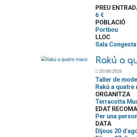
PREU ENTRAD
6 €
POBLACIÓ
Portbou
LLOC
Sala Congesta
Rakú a q
20/08/2026
Taller de mode
Rakú a quatre
ORGANITZA
Terracotta Mu
EDAT RECOM
Per una person
DATA
Dijous 20 d'ag