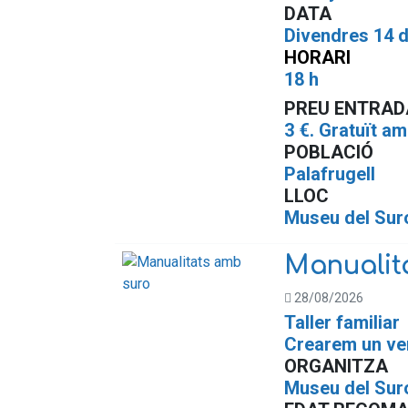
DATA
Divendres 14 d
HORARI
18 h
PREU ENTRAD
3 €. Gratuït a
POBLACIÓ
Palafrugell
LLOC
Museu del Sur
Manualit
28/08/2026
Taller familiar
Crearem un ven
ORGANITZA
Museu del Sur