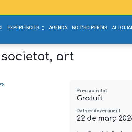
CI
EXPERIÈNCIES
AGENDA
NO T'HO PERDIS
ALLOTJ
societat, art
Preu activitat
Gratuït
Data esdeveniment
22 de març 2025