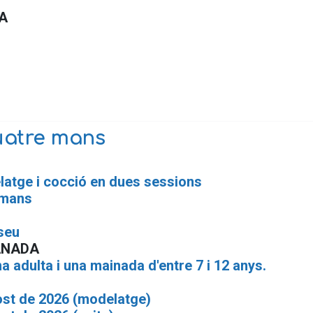
A
uatre mans
latge i cocció en dues sessions
 mans
seu
ANADA
a adulta i una mainada d'entre 7 i 12 anys.
ost de 2026 (modelatge)