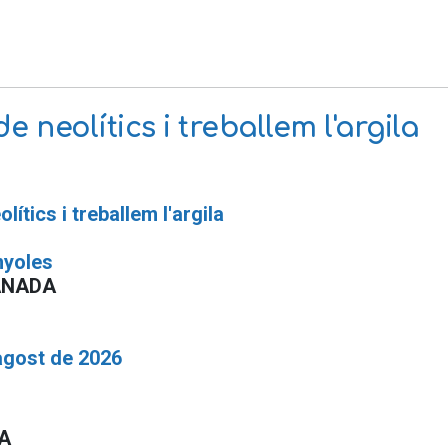
e neolítics i treballem l'argila
lítics i treballem l'argila
nyoles
ANADA
agost de 2026
A