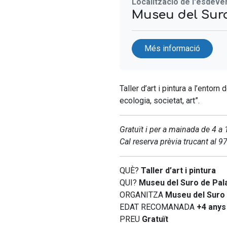
Localització de l'esdev
Museu del Suro
Més informació
Taller d’art i pintura a l’entor
ecologia, societat, art”.
Gratuït i per a mainada de 4 a
Cal reserva prèvia trucant al
QUÈ?
Taller d’art i pintura
QUI?
Museu del Suro de Pala
ORGANITZA
Museu del Suro 
EDAT RECOMANADA
+4 anys
PREU
Gratuït