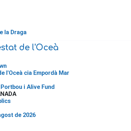
de la Draga
stat de l'Oceà
own
de l'Oceà cia Empordà Mar
Portbou i Alive Fund
ANADA
blics
agost de 2026