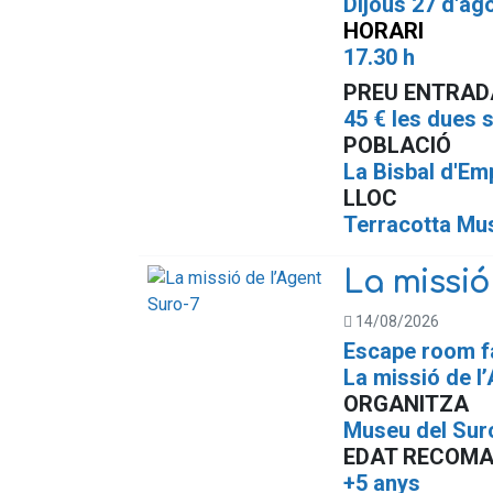
Dijous 27 d'ago
HORARI
17.30 h
PREU ENTRAD
45 € les dues 
POBLACIÓ
La Bisbal d'E
LLOC
T
erracotta Mu
La missió
14/08/2026
Escape room f
La missió de l
ORGANITZA
Museu del Sur
EDAT RECOM
+5 anys