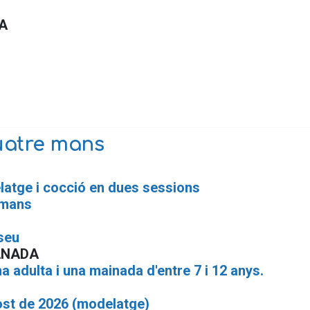
A
uatre mans
latge i cocció en dues sessions
 mans
seu
ANADA
a adulta i una mainada d'entre 7 i 12 anys.
ost de 2026 (modelatge)