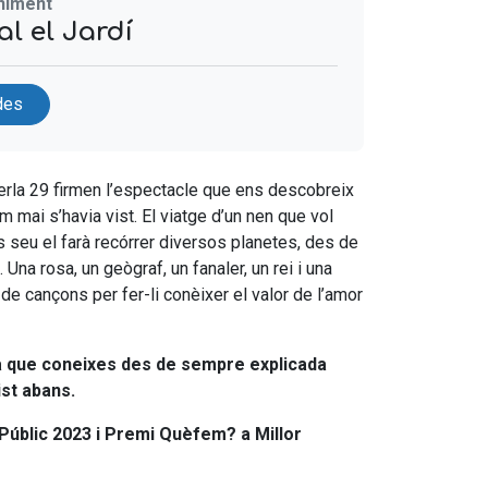
eniment
l el Jardí
des
erla 29 firmen l’espectacle que ens descobreix
om mai s’havia vist. El viatge d’un nen que vol
 seu el farà recórrer diversos planetes, des de
. Una rosa, un geògraf, un fanaler, un rei i una
de cançons per fer-li conèixer el valor de l’amor
ria que coneixes des de sempre explicada
st abans.
Públic 2023 i Premi Quèfem? a Millor