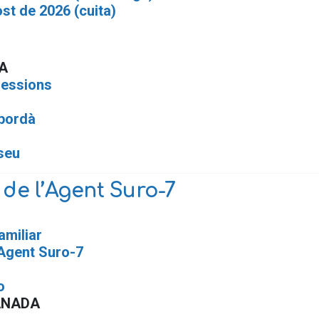
st de 2026 (cuita)
A
sessions
mpordà
seu
 de l’Agent Suro-7
amiliar
’Agent Suro-7
o
ANADA