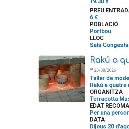
19.30 h
PREU ENTRAD
6 €
POBLACIÓ
Portbou
LLOC
Sala Congesta
Rakú a q
20/08/2026
Taller de mode
Rakú a quatre
ORGANITZA
Terracotta Mu
EDAT RECOM
Per una person
DATA
Dijous 20 d'ag