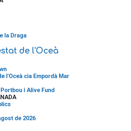
A
de la Draga
stat de l'Oceà
own
de l'Oceà cia Empordà Mar
Portbou i Alive Fund
ANADA
blics
agost de 2026