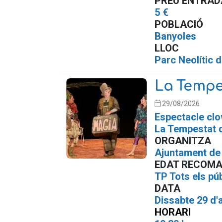
PREU ENTRAD
5 €
POBLACIÓ
Banyoles
LLOC
Parc Neolític 
La Tempe
29/08/2026
Espectacle cl
La Tempestat 
ORGANITZA
Ajuntament de 
EDAT RECOM
TP Tots els pú
DATA
Dissabte 29 d'
HORARI