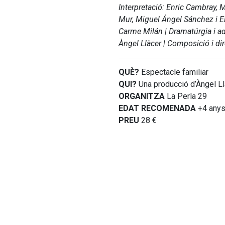
Interpretació: Enric Cambray, 
Mur, Miguel Ángel Sánchez i El 
Carme Milán
| Dramatúrgia i a
Àngel Llàcer | Composició i d
QUÈ?
Espectacle familiar
QUI?
Una producció d’Àngel Ll
ORGANITZA
La Perla 29
EDAT RECOMENADA
+4 any
PREU
28 €