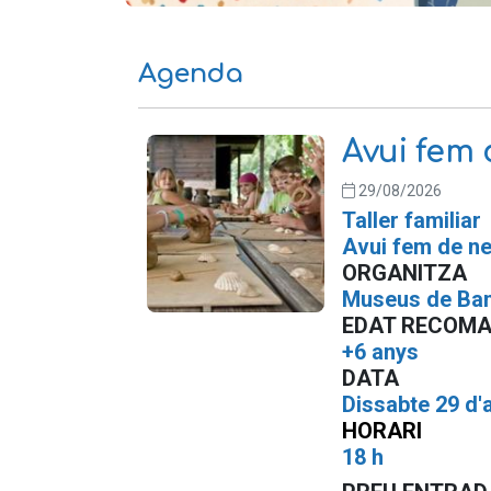
Agenda
Avui fem d
29/08/2026
Taller familiar
Avui fem de neo
ORGANITZA
Museus de Ba
EDAT RECOM
+6 anys
DATA
Dissabte 29 d'
HORARI
18 h