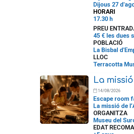
Dijous 27 d'ago
HORARI
17.30 h
PREU ENTRAD
45 € les dues 
POBLACIÓ
La Bisbal d'E
LLOC
T
erracotta Mu
La missió
14/08/2026
Escape room f
La missió de l
ORGANITZA
Museu del Sur
EDAT RECOM