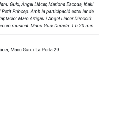
Manu Guix, Àngel Llàcer, Mariona Escoda, Iñaki
Petit Príncep. Amb la participació estel·lar de
daptació: Marc Artigau i Àngel Llàcer Direcció:
irecció musical: Manu Guix Durada: 1 h 20 min
àcer, Manu Guix i La Perla 29
s