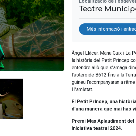
Localització de l'esdev
Teatre Municipa
Més informació i entra
Àngel Llàcer, Manu Guix i La P
la història del Petit Príncep c
entendre allò que s’amaga dins
l’asteroide B612 fins a la Terra
guineu l’acompanyaran a ritme 
i l’amistat.
El Petit Príncep, una histò
d’una manera que mai has vi
Premi Max Aplaudiment del 
iniciativa teatral 2024.