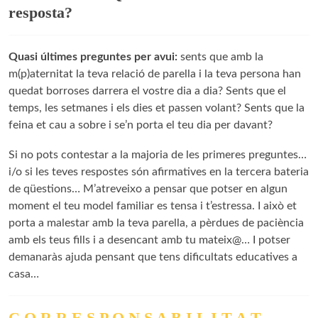
resposta?
Quasi últimes preguntes per avui:
sents que amb la
m(p)aternitat la teva relació de parella i la teva persona han
quedat borroses darrera el vostre dia a dia? Sents que el
temps, les setmanes i els dies et passen volant? Sents que la
feina et cau a sobre i se’n porta el teu dia per davant?
Si no pots contestar a la majoria de les primeres preguntes…
i/o si les teves respostes són afirmatives en la tercera bateria
de qüestions… M’atreveixo a pensar que potser en algun
moment el teu model familiar es tensa i t’estressa. I això et
porta a malestar amb la teva parella, a pèrdues de paciència
amb els teus fills i a desencant amb tu mateix@… I potser
demanaràs ajuda pensant que tens dificultats educatives a
casa…
C O R R E S P O N S A B I L I T A T.