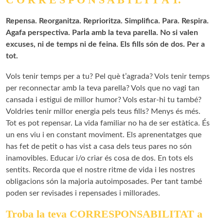
Repensa. Reorganitza. Reprioritza. Simplifica. Para. Respira.
Agafa perspectiva. Parla amb la teva parella. No si valen
excuses, ni de temps ni de feina. Els fills són de dos. Per a
tot.
Vols tenir temps per a tu? Pel què t’agrada? Vols tenir temps
per reconnectar amb la teva parella? Vols que no vagi tan
cansada i estigui de millor humor? Vols estar-hi tu també?
Voldries tenir millor energia pels teus fills? Menys és més.
Tot es pot repensar. La vida familiar no ha de ser estàtica. És
un ens viu i en constant moviment. Els aprenentatges que
has fet de petit o has vist a casa dels teus pares no són
inamovibles. Educar i/o criar és cosa de dos. En tots els
sentits. Recorda que el nostre ritme de vida i les nostres
obligacions són la majoria autoimposades. Per tant també
poden ser revisades i repensades i millorades.
Troba la teva CORRESPONSABILITAT a