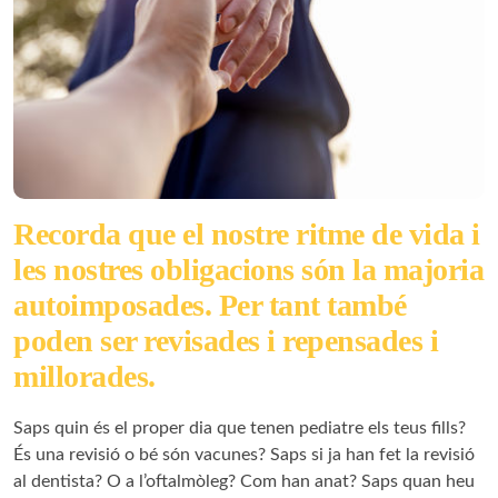
Recorda que el nostre ritme de vida i
les nostres obligacions són la majoria
autoimposades. Per tant també
poden ser revisades i repensades i
millorades.
Saps quin és el proper dia que tenen pediatre els teus fills?
És una revisió o bé són vacunes? Saps si ja han fet la revisió
al dentista? O a l’oftalmòleg? Com han anat? Saps quan heu