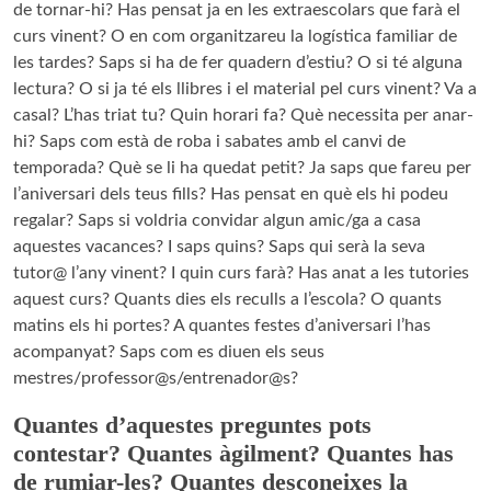
de tornar-hi? Has pensat ja en les extraescolars que farà el
curs vinent? O en com organitzareu la logística familiar de
les tardes? Saps si ha de fer quadern d’estiu? O si té alguna
lectura? O si ja té els llibres i el material pel curs vinent? Va a
casal? L’has triat tu? Quin horari fa? Què necessita per anar-
hi? Saps com està de roba i sabates amb el canvi de
temporada? Què se li ha quedat petit? Ja saps que fareu per
l’aniversari dels teus fills? Has pensat en què els hi podeu
regalar? Saps si voldria convidar algun amic/ga a casa
aquestes vacances? I saps quins? Saps qui serà la seva
tutor@ l’any vinent? I quin curs farà? Has anat a les tutories
aquest curs? Quants dies els reculls a l’escola? O quants
matins els hi portes? A quantes festes d’aniversari l’has
acompanyat? Saps com es diuen els seus
mestres/professor@s/entrenador@s?
Quantes d’aquestes preguntes pots
contestar? Quantes àgilment? Quantes has
de rumiar-les? Quantes desconeixes la