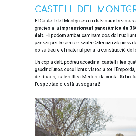
CASTELL DEL MONTGR
El Castell del Montgrí és un dels miradors més
gràcies a la
impressionant panoràmica de 360
dalt
. Hi podem arribar caminant des del nucli an
passar per la creu de santa Caterina i algunes 
es va treure el material per a la construcció del 
Un cop a dalt, podreu accedir al castell i les qu
gaudir d’unes excel·lents vistes a tot l’Empordà, 
de Roses, i a les Illes Medes i la costa.
Si ho f
l’espectacle està assegurat!