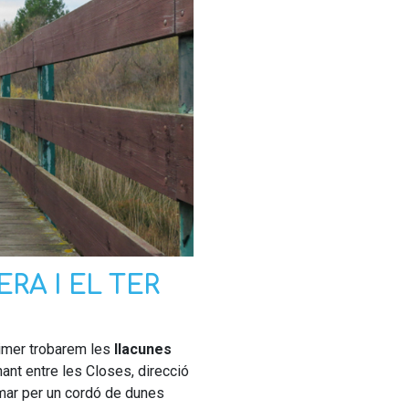
RA I EL TER
rimer trobarem les
llacunes
nant entre les Closes, direcció
mar per un cordó de dunes