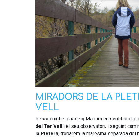
MIRADORS DE LA PLETE
VELL
Resseguint el passeig Marítim en sentit sud, p
del Ter Vell
i el seu observatori, i seguint cami
la Pletera
, trobarem la maresma separada del 