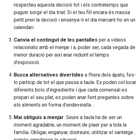
respecteu aquesta decisió tot i els contratemps que
puguin sorgir el dia triat. Si el teu fill encara és massa
petit pren la decisió i ensenya-li el dia marcant-ho en un
calendari.
Canvia el contingut de les pantalles
per a vídeos
relacionats amb el menjar i a, poder ser, cada vegada de
menor duració per així anar reduint el temps
d’exposició.
Busca alternatives divertides
a l’hora dels àpats, fes-
lo partícip de tot el que passa a taula. Es poden col·locar
diferents bols d’ingredients i que cada comensal es
prepari el seu plat, es poden anar fent preguntes sobre
els aliments en forma d’endevinalla…
Mai obliguis a menjar.
Seure a taula ha de ser un
moment agradable, un moment de plaer per a tota la
família. Obligar, enganyar, distreure, utilitzar el xantatge…
només empitjoren la situació.