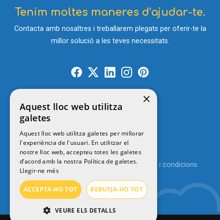
Tenim moltes maneres d’ajudar-te.
Contacta amb nosaltres i treballarem plegats per oferir-te la
millor solució a les teves necessitats.
×
Aquest lloc web utilitza
Contacte
galetes
Aquest lloc web utilitza galetes per millorar
l'experiència de l'usuari. En utilitzar el
© 2026
MENUTSGIRONA
nostre lloc web, accepteu totes les galetes
d’acord amb la nostra Política de galetes.
Política de privacitat
Avís legal
Termes i condicions
Llegir-ne més
Política de cookies
ACCEPTA-HO TOT
REBUTJA-HO TOT
VEURE ELS DETALLS