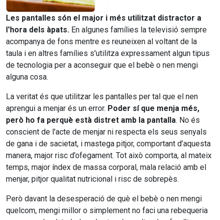
Les pantalles són el major i més utilitzat distractor a
l'hora dels àpats.
En algunes famílies la televisió sempre
acompanya de fons mentre es reuneixen al voltant de la
taula i en altres famílies s'utilitza expressament algun tipus
de tecnologia per a aconseguir que el bebè o nen mengi
alguna cosa.
La veritat és que utilitzar les pantalles per tal que el nen
aprengui a menjar és un error.
Poder sí que menja més,
però ho fa perquè està distret amb la pantalla
. No és
conscient de l'acte de menjar ni respecta els seus senyals
de gana i de sacietat, i mastega pitjor, comportant d’aquesta
manera, major risc d’ofegament. Tot això comporta, al mateix
temps, major índex de massa corporal, mala relació amb el
menjar, pitjor qualitat nutricional i risc de sobrepès.
Però davant la desesperació de què el bebè o nen mengi
quelcom, mengi millor o simplement no faci una rebequeria