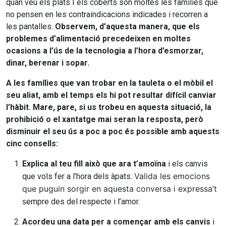
quan veu els plats I els coberts són moltes les famílies que
no pensen en les contraindicacions indicades i recorren a
les pantalles.
Observem, d’aquesta manera, que els
problemes d’alimentació precedeixen en moltes
ocasions a l’ús de la tecnologia a l’hora d’esmorzar,
dinar, berenar i sopar.
A les famílies que van trobar en la tauleta o el mòbil el
seu aliat, amb el temps els hi pot resultar difícil canviar
l’hàbit. Mare, pare, si us trobeu en aquesta situació, la
prohibició o el xantatge mai seran la resposta, però
disminuir el seu ús a poc a poc és possible amb aquests
cinc consells:
Explica al teu fill això que ara t’amoïna
i els canvis
Valida les emocions
que vols fer a l’hora dels àpats.
que puguin sorgir en aquesta conversa i expressa’t
s
empre des del respecte i l’amor.
Acordeu una data per a començar amb els canvis
i