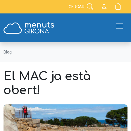
CERCAR
Blog
El MAC ja està
obert!