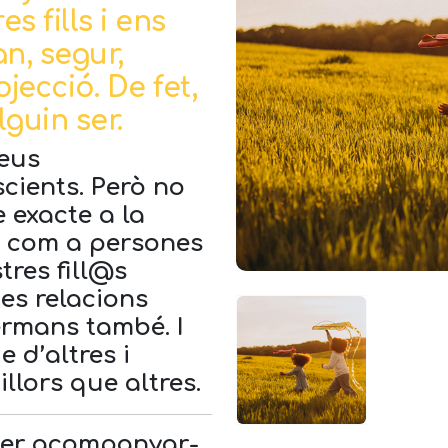
s fills i ens
n, segur,
jecció. De fet,
guin ser.
seus
cients. Però no
 exacte a la
t, com a persones
tres fill@s
es relacions
ermans també. I
 d’altres i
lors que altres.
per acompanyar-