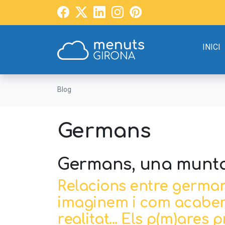
INICI
Blog
Germans
Germans, una munt
Relacions entre germans
imaginem i com acaben
realitat... Els p(m)ares