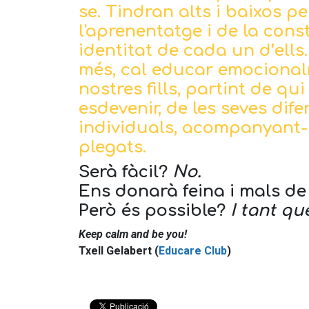
se. Tindran alts i baixos p
l'aprenentatge i de la cons
identitat de cada un d’ells
més, cal educar emocional
nostres fills, partint de qui
esdevenir, de les seves dife
individuals, acompanyant-l
plegats.
Serà fàcil?
No.
Ens donarà feina i mals d
Però és possible?
I tant que
Keep calm and be you!
Txell Gelabert (
Educare Club
)