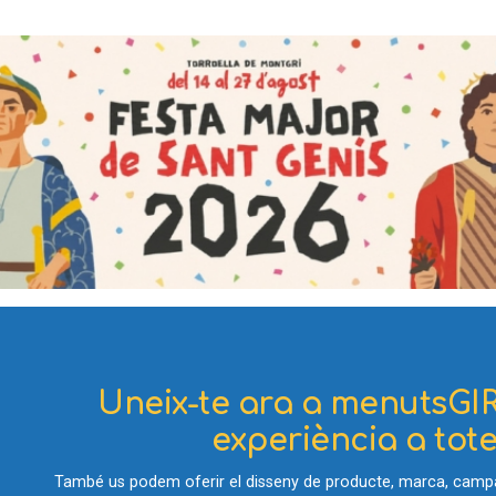
Uneix-te ara a menutsGIR
experiència a totes
També us podem oferir el disseny de producte, marca, campan