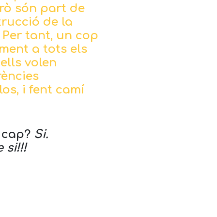
erò són part de
trucció de la
. Per tant, un cop
ment a tots els
 ells volen
rències
os, i fent camí
e cap?
Si.
 si!!!