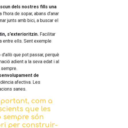
cun dels nostres fills una
a l’hora de sopar, abans d’anar
ar junts amb bici, a buscar el
n, s’exterioritzin.
Facilitar
a entre ells. Sent exemple
o d’allò que pot passar, perquè
ació adient a la seva edat i al
la sempre.
esenvolupament de
ndència afectiva. Les
acions sanes.
mportant, com a
cients que les
o sempre són
bri per construir-