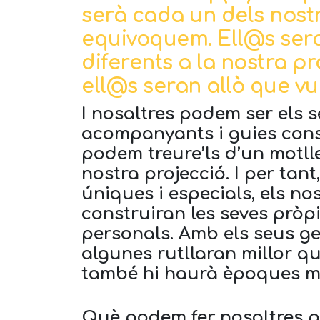
serà cada un dels nostre
equivoquem. Ell@s sera
diferents a la nostra pro
ell@s seran allò que vul
I nosaltres podem ser els 
acompanyants i guies cons
podem treure’ls d’un motlle
nostra projecció. I per tan
úniques i especials, els nos
construiran les seves pròpi
personals. Amb els seus g
algunes rutllaran millor que
també hi haurà èpoques mil
Què podem fer nosaltres 