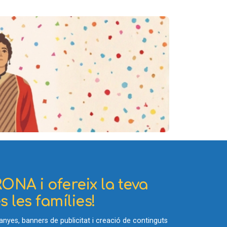
ONA i ofereix la teva
 les famílies!
yes, banners de publicitat i creació de continguts