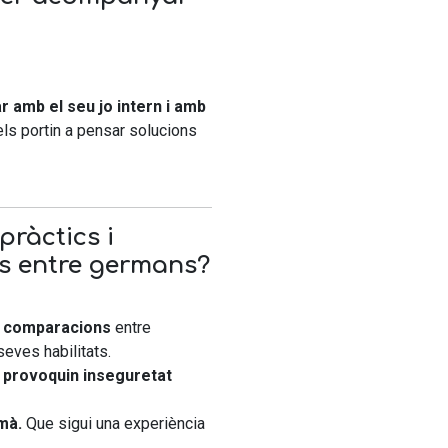
r amb el seu jo intern i amb
els portin a pensar solucions
pràctics i
ns entre germans?
ni comparacions
entre
seves habilitats.
 provoquin inseguretat
mà.
Que sigui una experiència