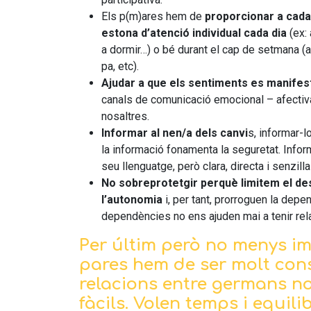
Els p(m)ares hem de
proporcionar a cadas
estona d’atenció individual cada dia
(ex: 
a dormir…) o bé durant el cap de setmana (an
pa, etc).
Ajudar a que els sentiments es manifesti
canals de comunicació emocional – afectiv
nosaltres.
Informar al nen/a dels canvi
s, informar-l
la informació fonamenta la seguretat. Inform
seu llenguatge, però clara, directa i senzil
No sobreprotetgir perquè limitem el d
l’autonomia
i, per tant, prorroguen la depe
dependències no ens ajuden mai a tenir rel
Per últim però no menys i
pares hem de ser molt cons
relacions entre germans n
fàcils. Volen temps i equili