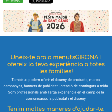
WhatsApp
Uneix-te ara a menutsGIRONA i
ofereix la teva experiència a totes
les famílies!
També us podem oferir el disseny de producte, marca,
campanyes, banners de publicitat i creació de continguts a mida.
Som professionals amb llarga experiència en el camp de la
comunicació, la publicitat i el disseny.
Tenim moltes maneres d’ajudar-te.