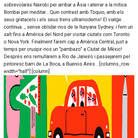
sobrevolaràs Nairobi per arribar a Àsia i aterrar a la mítica
Bombai per meditar… Quin contrast amb Tòquio, amb els
seus gratacels i els seus trens ultramoderns! El viatge
continua…, sense oblidar-nos de la llunyana Sydney, i fem un
salt fins a Amèrica del Nord per visitar ciutats com Toronto
o Nova York. Finalment farem cap a Amèrica Central, just a
temps per cruspir-nos un “pambazo” a Ciutat de Mèxic!
Després ens remullarem a Rio de Janeiro i passejarem pel
pintoresc barri de La Boca, a Buenos Aires… [columns_row
width="half"] [column]