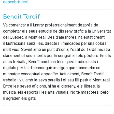
descobrir-les!
Benoît Tardif
Va començar a il·lustrar professionalment després de
completar els seus estudis de disseny gràfic a la Universitat
del Quebec, a Mont-real. Des d’aleshores, ha estat creant
il·lustracions senzilles, directes i marcades per uns colors
molt vius. Sovint amb un punt d’ironia, l’estil de Tardif mostra
clarament el seu interès per la serigrafia i els pòsters. En els
seus treballs, Benoît combina tècniques tradicionals i
digitals per tal d’aconseguir imatges que transmetin un
missatge conceptual específic. Actualment, Benoît Tardif
treballa i viu amb la seva parella i el seu fill petit a Mont-real.
Entre les seves aficions, hi ha el disseny, els llibres, la
música, els esports i les arts visuals. No té mascotes, però
li agraden els gats.