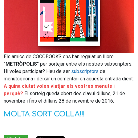
Els amics de COCOBOOKS ens han regalat un llibre
"METRÒPOLIS"
per sortejar entre els nostres subscriptors.
Hi voleu participar? Heu de ser
subscriptors
de
menutsgirona i deixar un comentari en aquesta entrada dient:
A quina ciutat volen viatjar els vostres menuts i
perquè?
El sorteig queda obert des d’avui dilluns, 21 de
novembre i fins el dilluns 28 de novembre de 2016.
MOLTA SORT COLLA!!!