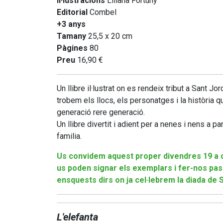
Il·lustracions
Liliana Fortuny
Editorial
Combel
+3 anys
Tamany
25,5 x 20 cm
Pàgines
80
Preu
16,90 €
Un llibre il·lustrat on es rendeix tribut a Sant Jor
trobem els llocs, els personatges i la història q
generació rere generació.
Un llibre divertit i adient per a nenes i nens a par
familia.
Us convidem aquest proper divendres 19 a 
us poden signar els exemplars i fer-nos pa
ensquests dirs on ja cel·lebrem la diada de S
L'elefanta