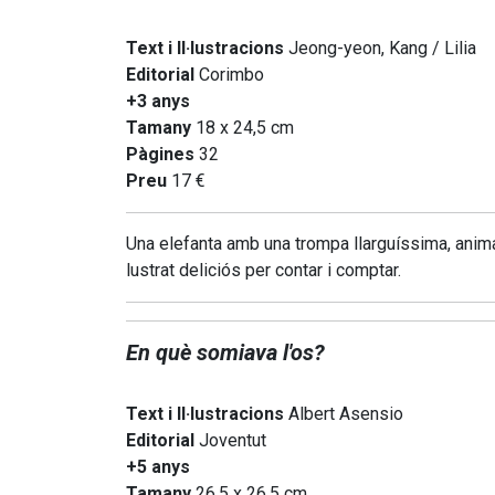
Text i Il·lustracions
Jeong-yeon, Kang / Lilia
Editorial
Corimbo
+3 anys
Tamany
18 x 24,5 cm
Pàgines
32
Preu
17 €
Una elefanta amb una trompa llarguíssima, animal
lustrat deliciós per contar i comptar.
En què somiava l'os?
Text i Il·lustracions
Albert Asensio
Editorial
Joventut
+5 anys
Tamany
26,5 x 26,5 cm