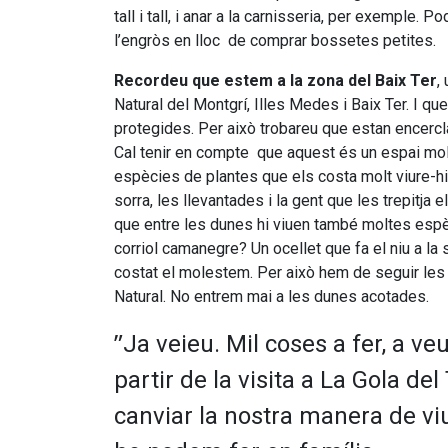
tall i tall, i anar a la carnisseria, per exemple. 
l’engròs en lloc de comprar bossetes petites.
Recordeu que estem a la zona del Baix Ter
,
Natural del Montgrí, Illes Medes i Baix Ter. I q
protegides. Per això trobareu que estan encerc
Cal tenir en compte que aquest és un espai molt
espècies de plantes que els costa molt viure-hi. 
sorra, les llevantades i la gent que les trepitja
que entre les dunes hi viuen també moltes espè
corriol camanegre? Un ocellet que fa el niu a la 
costat el molestem. Per això hem de seguir le
Natural. No entrem mai a les dunes acotades.
”
Ja veieu. Mil coses a fer, a veu
partir de la visita a La Gola del
canviar la nostra manera de vi