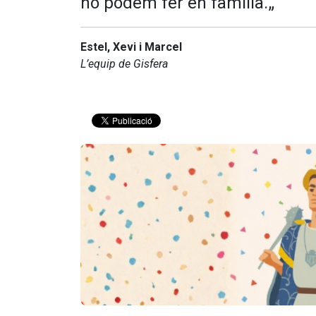
ho podem fer en família.„
Estel, Xevi i Marcel
L’equip de Gisfera