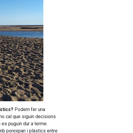
stics?
Podem fer una
no cal que siguin decisions
e es puguin dur a terme.
b porexpan i plàstics entre