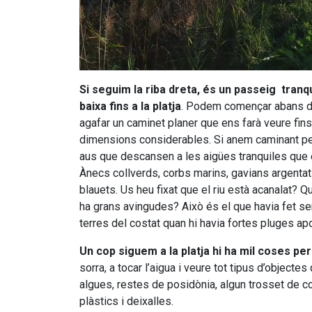
Si seguim la riba dreta, és un passeig tranqui
baixa fins a la platja
. Podem començar abans d’a
agafar un caminet planer que ens farà veure fins 
dimensions considerables. Si anem caminant pe
aus que descansen a les aigües tranquiles que es
Ànecs collverds, corbs marins, gavians argentat
blauets. Us heu fixat que el riu està acanalat? Q
ha grans avingudes? Això és el que havia fet sem
terres del costat quan hi havia fortes pluges ap
Un cop siguem a la platja hi ha mil coses per
sorra, a tocar l’aigua i veure tot tipus d’objectes
algues, restes de posidònia, algun trosset de cor
plàstics i deixalles.