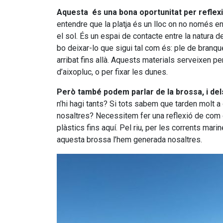
Aquesta és una bona oportunitat per reflex
entendre que la platja és un lloc on no només e
el sol. És un espai de contacte entre la natura del
bo deixar-lo que sigui tal com és: ple de branqu
arribat fins allà. Aquests materials serveixen pe
d’aixopluc, o per fixar les dunes.
Però també podem parlar de la brossa, i del
n’hi hagi tants? Si tots sabem que tarden molt 
nosaltres? Necessitem fer una reflexió de com é
plàstics fins aquí. Pel riu, per les corrents mari
aquesta brossa l’hem generada nosaltres.