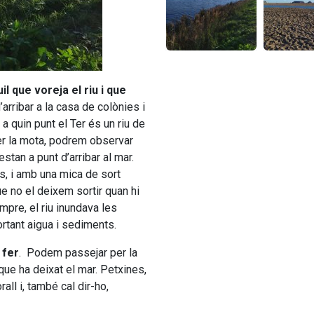
l que voreja el riu i que
rribar a la casa de colònies i
a quin punt el Ter és un riu de
r la mota, podrem observar
tan a punt d’arribar al mar.
s, i amb una mica de sort
ue no el deixem sortir quan hi
pre, el riu inundava les
ortant aigua i sediments.
 fer
. Podem passejar per la
 que ha deixat el mar. Petxines,
all i, també cal dir-ho,