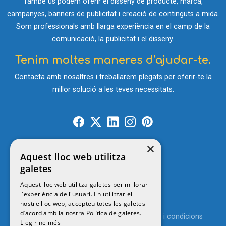
També us podem oferir el disseny de producte, marca,
campanyes, banners de publicitat i creació de continguts a mida.
Som professionals amb llarga experiència en el camp de la
comunicació, la publicitat i el disseny.
Tenim moltes maneres d’ajudar-te.
Contacta amb nosaltres i treballarem plegats per oferir-te la
millor solució a les teves necessitats.
×
Aquest lloc web utilitza
Contacte
galetes
Aquest lloc web utilitza galetes per millorar
l'experiència de l'usuari. En utilitzar el
© 2026
MENUTSGIRONA
nostre lloc web, accepteu totes les galetes
d’acord amb la nostra Política de galetes.
Política de privacitat
Avís legal
Termes i condicions
Llegir-ne més