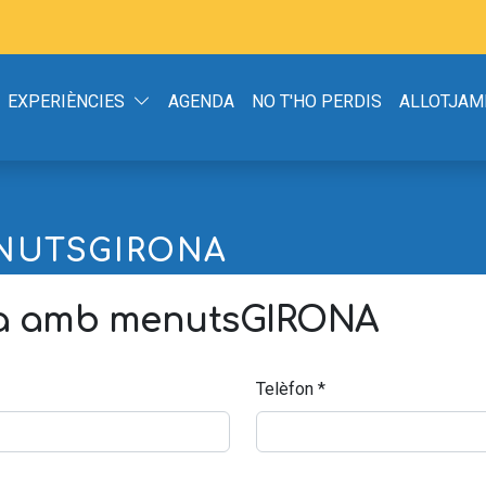
EXPERIÈNCIES
AGENDA
NO T'HO PERDIS
ALLOTJAM
NUTSGIRONA
a amb menutsGIRONA
Telèfon
*