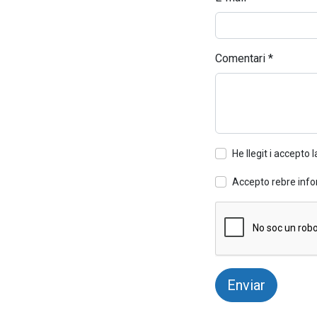
Comentari
*
He llegit i accepto 
Accepto rebre infor
Enviar