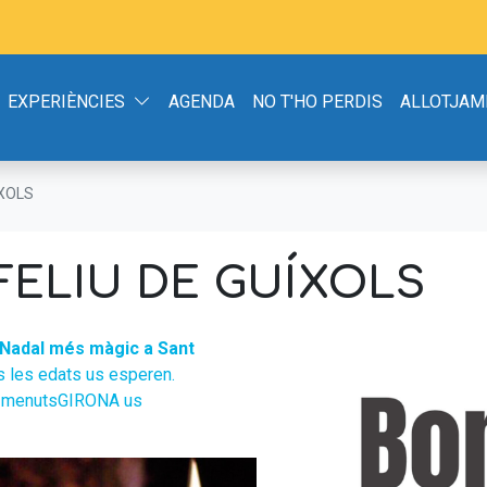
EXPERIÈNCIES
AGENDA
NO T'HO PERDIS
ALLOTJAM
ÍXOLS
FELIU DE GUÍXOLS
l Nadal més màgic a Sant
es les edats us esperen.
! A menutsGIRONA us