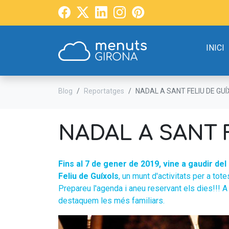
INICI
Blog
Reportatges
NADAL A SANT FELIU DE GU
NADAL A SANT 
Fins al 7 de gener de 2019, vine a gaudir de
Feliu de Guíxols
, un munt d'activitats per a tot
Prepareu l'agenda i aneu reservant els dies!!
destaquem les més familiars.