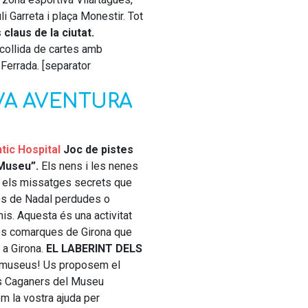
li Garreta i plaça Monestir. Tot
claus de la ciutat.
collida de cartes amb
 Ferrada. [separator
VA AVENTURA
ntic Hospital
Joc de pistes
 Museu”.
Els nens i les nenes
ir els missatges secrets que
es de Nadal perdudes o
is. Aquesta és una activitat
es comarques de Girona que
 a Girona.
EL LABERINT DELS
s museus! Us proposem el
ls Caganers del Museu
em la vostra ajuda per