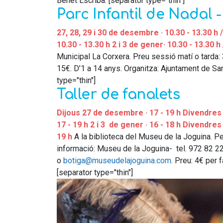
Benet Escriba. [separator type="thin"]
Parc Infantil de Nada
27, 28, 29 i 30 de desembre · 10.30 - 13.30 h /
10.30 - 13.30 h
2 i 3 de gener· 10.30 - 13.30 h 
Municipal La Corxera. Preu sessió matí o tarda
15€. D’1 a 14 anys. Organitza: Ajuntament de San
type="thin"]
Taller de fanalets
Dijous 27 de desembre · 17 - 19 h
Divendres 
17 - 19 h
2 i 3 de gener · 16 - 18 h
Divendres 4
19 h
A la biblioteca del Museu de la Joguina. Pe
informació: Museu de la Joguina- tel. 972 82 2
o
botiga@museudelajoguina.com
. Preu: 4€ per f
[separator type="thin"]