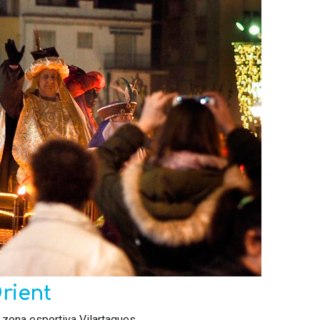
rient
 zona esportiva Vilartagues,