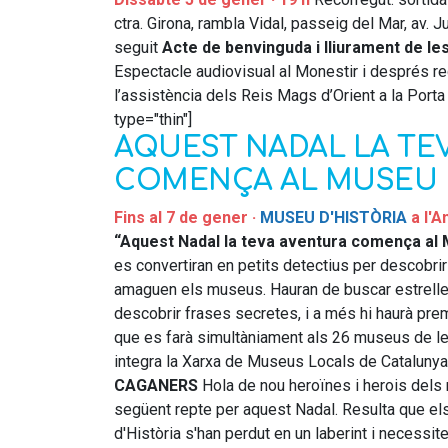
ctra. Girona, rambla Vidal, passeig del Mar, av. Ju
seguit
Acte de benvinguda i lliurament de les 
Espectacle audiovisual al Monestir i després re
l’assistència dels Reis Mags d’Orient a la Porta
type="thin"]
AQUEST NADAL LA TE
COMENÇA AL MUSEU
Fins al 7 de gener ·
MUSEU D'HISTÒRIA
a l'A
“Aquest Nadal la teva aventura comença al
es convertiran en petits detectius per descobr
amaguen els museus. Hauran de buscar estrell
descobrir frases secretes, i a més hi haurà prem
que es farà simultàniament als 26 museus de l
integra la Xarxa de Museus Locals de Catalunya
CAGANERS
Hola de nou heroïnes i herois del
següent repte per aquest Nadal. Resulta que e
d'Història s'han perdut en un laberint i necessit