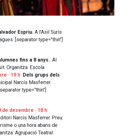
alvador Espriu.
A l’Asil Surís
tagues. [separator type="thin"]
alumnes fins a 8 anys.
Al
ït. Organitza: Escola
re · 19 h
Dels grups dels
icipal Narcís Masferrer.
separator type="thin"]
9 de desembre · 18 h
ditori Narcís Masferrer. Preu:
Turisme o una hora abans de
ganitza: Agrupació Teatral