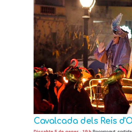
Cavalcada dels Reis d'O
Dissabte 5 de gener · 19 h
Recorregut: sortida