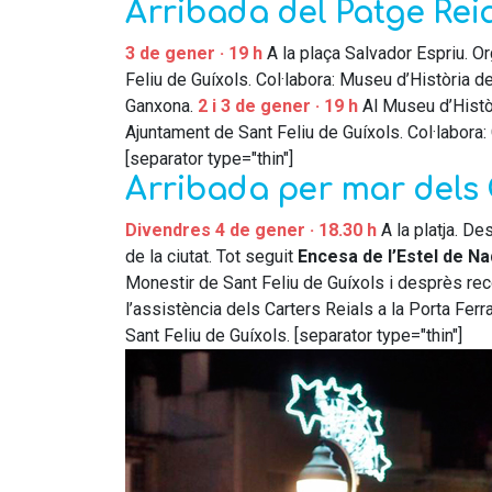
Arribada del Patge Rei
3 de gener · 19 h
A la plaça Salvador Espriu. O
Feliu de Guíxols. Col·labora: Museu d’Història d
Ganxona.
2 i 3 de gener · 19 h
Al Museu d’Històr
Ajuntament de Sant Feliu de Guíxols. Col·labora
[separator type="thin"]
Arribada per mar dels 
Divendres 4 de gener · 18.30 h
A la platja. De
de la ciutat. Tot seguit
Encesa de l’Estel de Na
Monestir de Sant Feliu de Guíxols i desprès rec
l’assistència dels Carters Reials a la Porta Fer
Sant Feliu de Guíxols. [separator type="thin"]