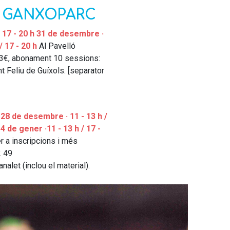
l - GANXOPARC
 17 - 20 h
31 de desembre ·
/ 17 - 20 h
Al Pavelló
: 3€, abonament 10 sessions:
t Feliu de Guíxols. [separator
28 de desembre · 11 - 13 h /
 de gener ·11 - 13 h / 17 -
r a inscripcions i més
2 49
analet (inclou el material).