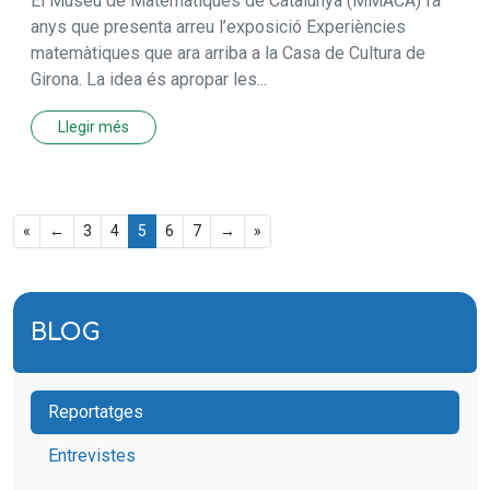
El Museu de Matemàtiques de Catalunya (MMACA) fa
anys que presenta arreu l’exposició Experiències
matemàtiques que ara arriba a la Casa de Cultura de
Girona. La idea és apropar les...
Llegir més
«
←
3
4
5
6
7
→
»
BLOG
Reportatges
Entrevistes