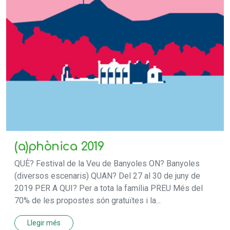
(a)phònica 2019
QUÈ? Festival de la Veu de Banyoles ON? Banyoles
(diversos escenaris) QUAN? Del 27 al 30 de juny de
2019 PER A QUI? Per a tota la família PREU Més del
70% de les propostes són gratuïtes i la...
Llegir més