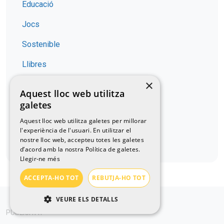
Educació
Jocs
Sostenible
Llibres
×
Salut / Nutrició
Aquest lloc web utilitza
galetes
Gastronomia
Aquest lloc web utilitza galetes per millorar
Descobrir
l'experiència de l'usuari. En utilitzar el
nostre lloc web, accepteu totes les galetes
No t'ho perdis Catalunya
d’acord amb la nostra Política de galetes.
Llegir-ne més
ACCEPTA-HO TOT
REBUTJA-HO TOT
VEURE ELS DETALLS
PUBLICITAT
ESTRICTAMENT NECESSÀRIES