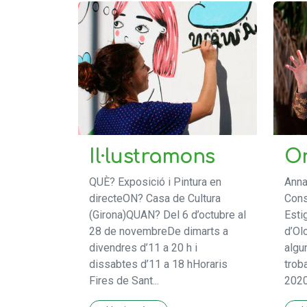
Il·lustramons
On
QUÈ? Exposició i Pintura en
Anna
directeON? Casa de Cultura
Cons
(Girona)QUAN? Del 6 d’octubre al
Esti
28 de novembreDe dimarts a
d’Ol
divendres d’11 a 20 h i
algu
dissabtes d’11 a 18 hHoraris
trob
Fires de Sant...
2020 