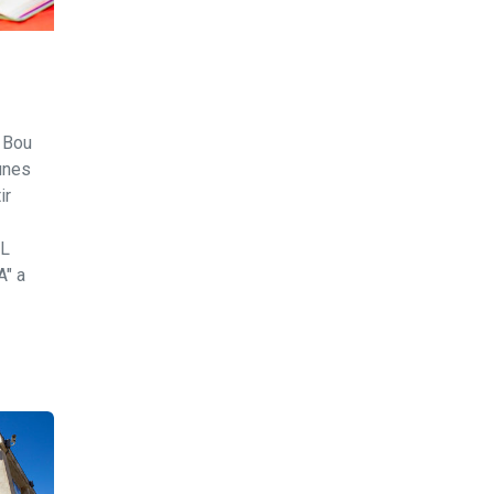
i Bou
unes
ir
EL
" a