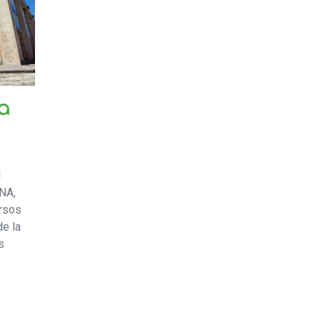
a
l
NA,
ursos
de la
s