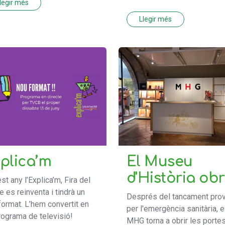
legir més
Llegir més
plica’m
El Museu
d'Història ob
st any l’Explica’m, Fira del
e es reinventa i tindrà un
Després del tancament pro
format. L’hem convertit en
per l'emergència sanitària, e
rograma de televisió!
MHG torna a obrir les portes