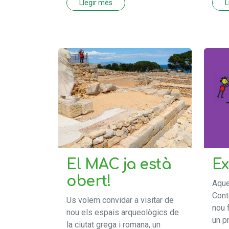
Llegir més
L
El MAC ja està
Ex
obert!
Aque
Cont
Us volem convidar a visitar de
nou 
nou els espais arqueològics de
un p
la ciutat grega i romana, un