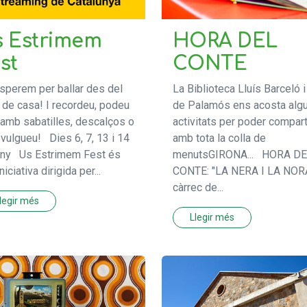
 Estrimem
HORA DEL
st
CONTE
sperem per ballar des del
La Biblioteca Lluís Barceló 
 de casa! I recordeu, podeu
de Palamós ens acosta alg
 amb sabatilles, descalços o
activitats per poder compart
vulgueu! Dies 6, 7, 13 i 14
amb tota la colla de
uny Us Estrimem Fest és
menutsGIRONA... HORA D
niciativa dirigida per...
CONTE: "LA NERA I LA NORA
càrrec de...
legir més
Llegir més