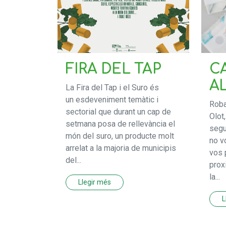
FIRA DEL TAP
C
A
La Fira del Tap i el Suro és
un esdeveniment temàtic i
Roba
sectorial que durant un cap de
Olot
setmana posa de rellevància el
segu
món del suro, un producte molt
no v
arrelat a la majoria de municipis
vos 
del...
prox
la...
Llegir més
L