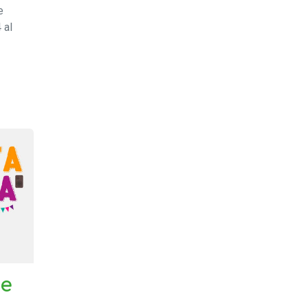
e
 al
de