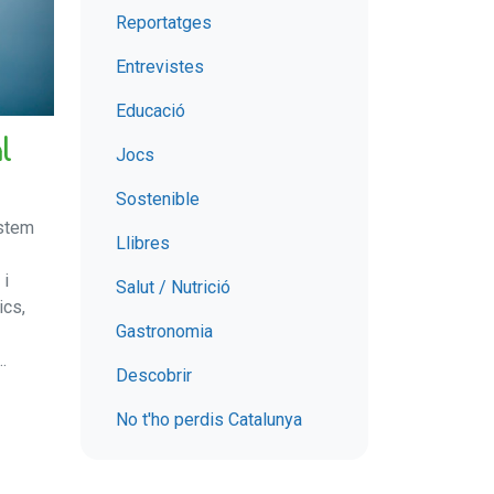
Reportatges
Entrevistes
Educació
l
Jocs
Sostenible
stem
Llibres
 i
Salut / Nutrició
ics,
Gastronomia
.
Descobrir
No t'ho perdis Catalunya