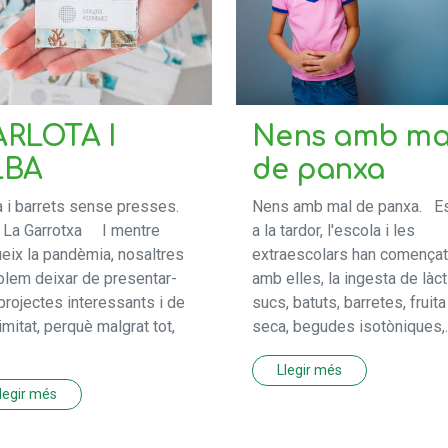
ARLOTA I
Nens amb ma
LBA
de panxa
 i barrets sense presses.
Nens amb mal de panxa. E
, La Garrotxa I mentre
a la tardor, l'escola i les
eix la pandèmia, nosaltres
extraescolars han començat
olem deixar de presentar-
amb elles, la ingesta de làct
projectes interessants i de
sucs, batuts, barretes, fruita
imitat, perquè malgrat tot,
seca, begudes isotòniques,..
Llegir més
legir més