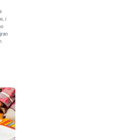
a
, i
no
gran
n