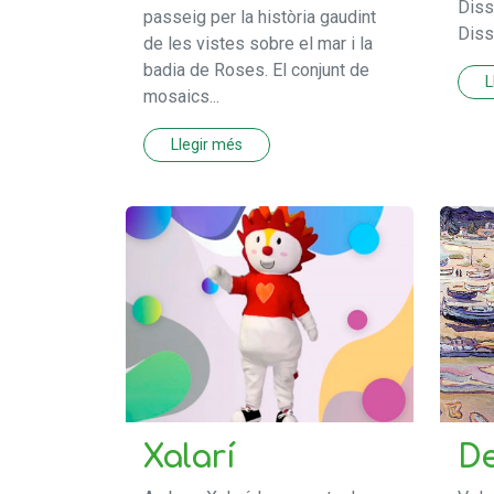
Diss
passeig per la història gaudint
Dissa
de les vistes sobre el mar i la
badia de Roses. El conjunt de
L
mosaics...
Llegir més
Xalarí
De