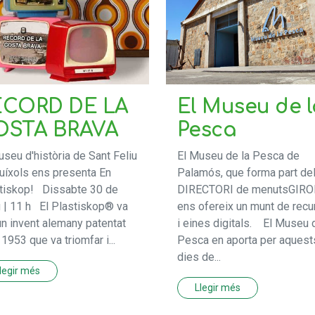
ECORD DE LA
El Museu de l
OSTA BRAVA
Pesca
useu d'història de Sant Feliu
El Museu de la Pesca de
uíxols ens presenta En
Palamós, que forma part de
tiskop! Dissabte 30 de
DIRECTORI de menutsGIRO
 | 11 h El Plastiskop® va
ens ofereix un munt de rec
un invent alemany patentat
i eines digitals. El Museu 
 1953 que va triomfar i...
Pesca en aporta per aquest
dies de...
legir més
Llegir més