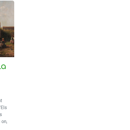
la
t
"Els
s
 on,