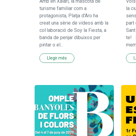
Amb en Xalarí, la mascota de
Vols
turisme familiar com a
la c
protagonista, Platja d'Aro ha
sens
creat una sèrie de vídeos amb la
part
col·laboració de Soy la Fiesta, a
Sant
banda de penjar dibuixos per
te! 
pintar o el...
memò
Llegir més
L