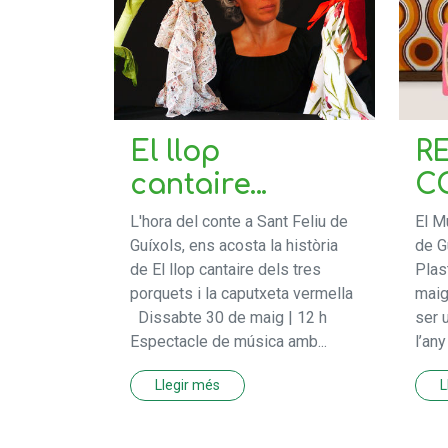
El llop
R
cantaire...
C
L'hora del conte a Sant Feliu de
El M
Guíxols, ens acosta la història
de G
de El llop cantaire dels tres
Plas
porquets i la caputxeta vermella
maig
Dissabte 30 de maig | 12 h
ser 
Espectacle de música amb...
l’any
Llegir més
L