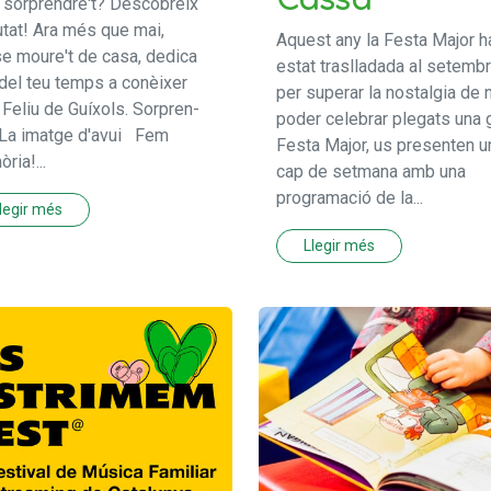
 sorprendre't? Descobreix
iutat! Ara més que mai,
Aquest any la Festa Major h
e moure't de casa, dedica
estat traslladada al setembre
 del teu temps a conèixer
per superar la nostalgia de 
 Feliu de Guíxols. Sorpren-
poder celebrar plegats una 
La imatge d'avui Fem
Festa Major, us presenten u
ria!...
cap de setmana amb una
programació de la...
legir més
Llegir més