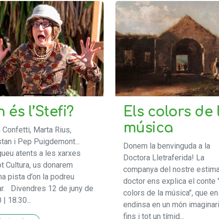
 és l’Stefi?
Els colors de 
música
 Confetti, Marta Rius,
tan i Pep Puigdemont...
Donem la benvinguda a la
gueu atents a les xarxes
Doctora Lletraferida! La
ot Cultura, us donarem
companya del nostre estima
na pista d’on la podreu
doctor ens explica el conte 
ar. Divendres 12 de juny de
colors de la música", que en
| 18.30...
endinsa en un món imaginari
fins i tot un tímid...