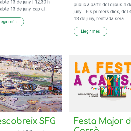
abte 13 de juny | 12.30 h
públic a partir del dijous 4 d
bte 13 de juny, cap al...
juny. Els primers dies, del 4
18 de juny, l'entrada serà...
legir més
Llegir més
scobreix SFG
Festa Major 
Cassà