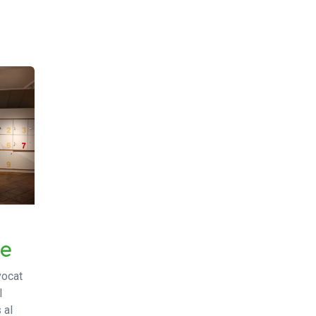
re
vocat
l
 al