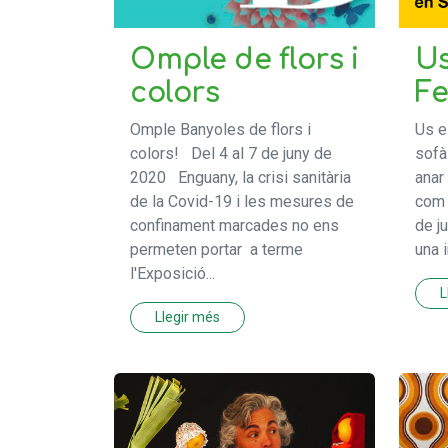
Omple de flors i
Us
colors
Fe
Omple Banyoles de flors i
Us e
colors! Del 4 al 7 de juny de
sofà
2020 Enguany, la crisi sanitària
anar
de la Covid-19 i les mesures de
com 
confinament marcades no ens
de j
permeten portar a terme
una i
l'Exposició...
L
Llegir més