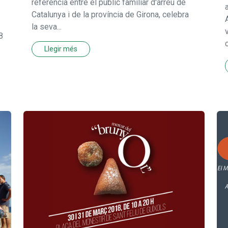
referència entre el públic familiar d'arreu de
Catalunya i de la província de Girona, celebra
la seva...
8
Llegir més