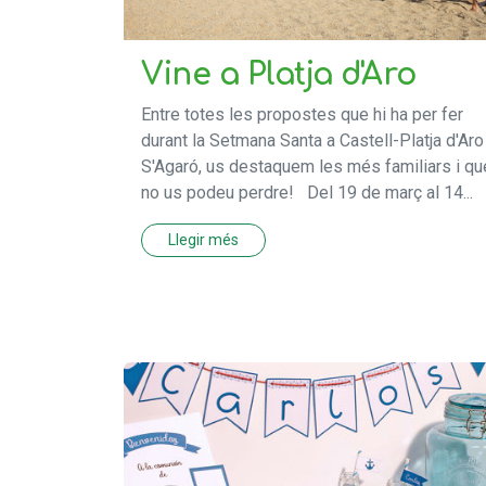
Vine a Platja d'Aro
Entre totes les propostes que hi ha per fer
durant la Setmana Santa a Castell-Platja d'Aro 
S'Agaró, us destaquem les més familiars i qu
no us podeu perdre! Del 19 de març al 14...
Llegir més