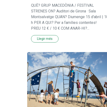
QUÈ? GRUP MACEDÒNIA / FESTIVAL
STRENES ON? Auditori de Girona · Sala
Montsalvatge QUAN? Diumenge 15 d'abril | 1
h PER A QUI? Per a famílies contentes!
PREU 12 € / 10 € COM ANAR-HI?...
Llegir més