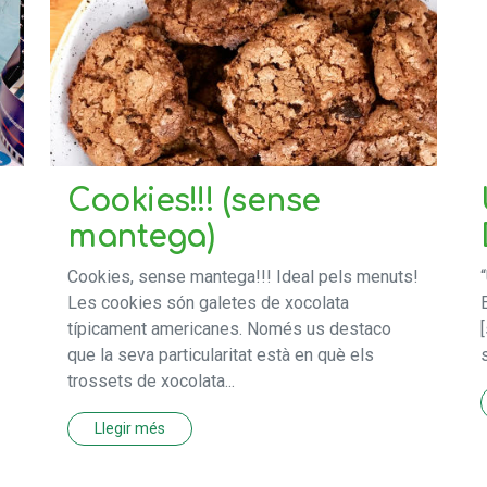
Cookies!!! (sense
mantega)
Cookies, sense mantega!!! Ideal pels menuts!
Les cookies són galetes de xocolata
típicament americanes. Només us destaco
que la seva particularitat està en què els
trossets de xocolata...
Llegir més