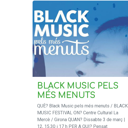
BLACK MUSIC PELS
MÉS MENUTS
QUÈ? Black Music pels més menuts / BLACK
MUSIC FESTIVAL ON? Centre Cultural La
Mercè / Girona QUAN? Dissabte 3 de març |
12, 15.30 i 17 h PER A QUI? Pensat