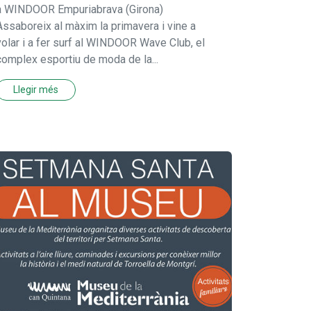
a WINDOOR Empuriabrava (Girona)
Assaboreix al màxim la primavera i vine a
volar i a fer surf al WINDOOR Wave Club, el
complex esportiu de moda de la...
Llegir més